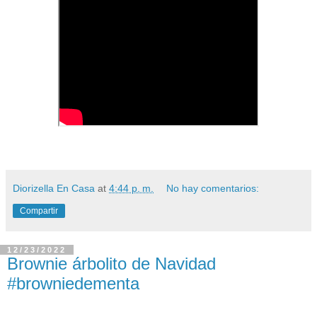
Diorizella En Casa
at
4:44 p. m.
No hay comentarios:
Compartir
12/23/2022
Brownie árbolito de Navidad
#browniedementa