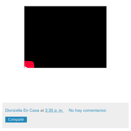
Diorizella En Casa
at
3:30 p. m.
No hay comentarios:
Compartir