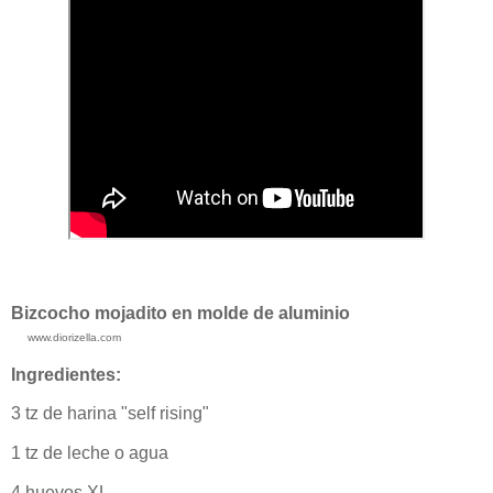
Bizcocho mojadito en molde de aluminio
www.diorizella.com
Ingredientes:
3 tz de harina "self rising"
1 tz de leche o agua
4 huevos XL