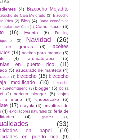
ETAS
Bizcocho Mojadito
edientes
(4)
izcocho de Caja Mejorado
(3)
Bizcocho
Blog
(4)
to Rico
(2)
Boda económica
Como Hacer
(6)
esecake Low Carb
(1)
to
(16)
Evento
(6)
Frosting
Navidad
(26)
riqueño
(3)
aceites
n de gracias
(8)
iales
(14)
aceites para masaje
(5)
nte
(4)
aromaterapia
(5)
anias en puerto rico
(11)
rado
(5)
azucarado de manteca
(4)
bizcocho
(15)
bizcocho
azucar
(1)
ja modificado
(10)
bizcocho
blogger
(5)
o puertorriqueño
(3)
bolsa
boricua blogger
(5)
cajas
el
(2)
as a mano
(4)
cheesecake
(6)
late
(17)
crayola
(4)
envoltura de
s
(4)
feria de
exfoliadores naturales
(3)
lidades
(4)
galletas
(1)
ualidades
(33)
alidades en papel
(10)
lidades en puerto rico
(9)