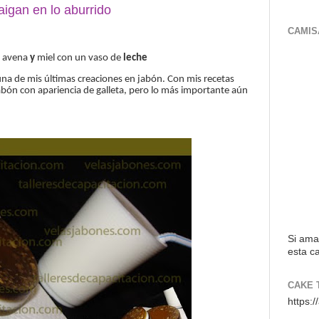
aigan en lo aburrido
CAMIS
 avena
y
miel con un vaso de
leche
na de mis últimas creaciones en jabón.
Con mis recetas
abón con apariencia de galleta, pero lo más importante aún
Si ama
esta ca
CAKE 
https: