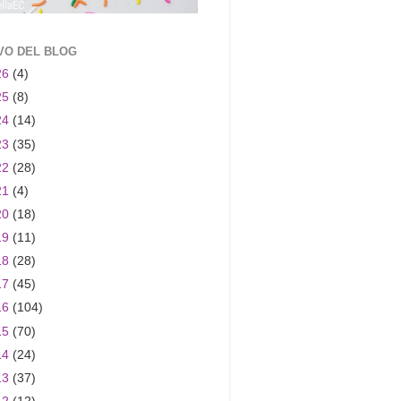
VO DEL BLOG
26
(4)
25
(8)
24
(14)
23
(35)
22
(28)
21
(4)
20
(18)
19
(11)
18
(28)
17
(45)
16
(104)
15
(70)
14
(24)
13
(37)