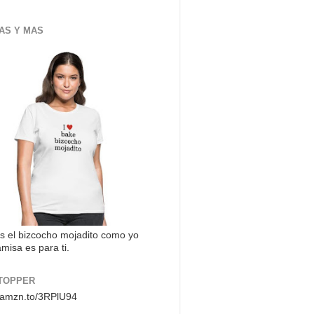
AS Y MAS
s el bizcocho mojadito como yo
misa es para ti.
TOPPER
//amzn.to/3RPlU94