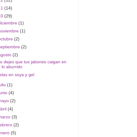
12
(12)
11
(14)
10
(29)
diciembre
(1)
noviembre
(1)
octubre
(2)
septiembre
(2)
agosto
(2)
o dejes que tus jabones caigan en
lo aburrido
elas en soya y gel
ulio
(1)
junio
(4)
mayo
(2)
abril
(4)
marzo
(3)
febrero
(2)
enero
(5)