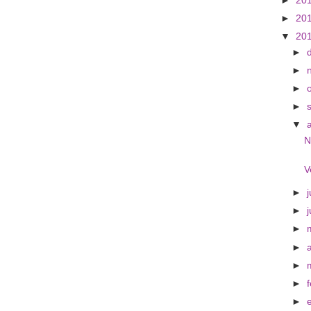
►
20
►
20
▼
20
►
►
►
►
▼
N
V
►
j
►
►
►
►
►
►