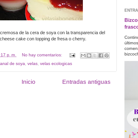
ENTRA
Bizco
frasc
cremosa de la cera de soya con la transparencia del
Contin
 cheese cake con topping de fresa o cherry.
último
comenz
bizcoc
:17 p. m.
No hay comentarios:
sanal de soya
,
velas
,
velas ecologicas
Inicio
Entradas antiguas