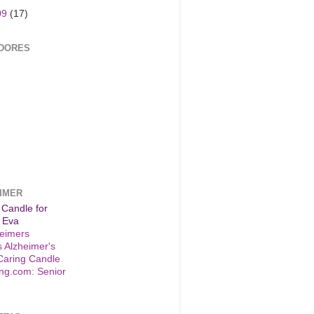
09
(17)
DORES
IMER
 Candle for
 Eva
s Alzheimer's
Caring Candle