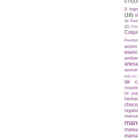
ETIQU
3 Ingr
(16)
B
de Puer
(2)
Che
Coqui
Puertor
accio
esenc
ambie
artes
azuca
bajo en 
de ca
mojadit
de pap
hech
choco
regalo
manua
man
manu
manua