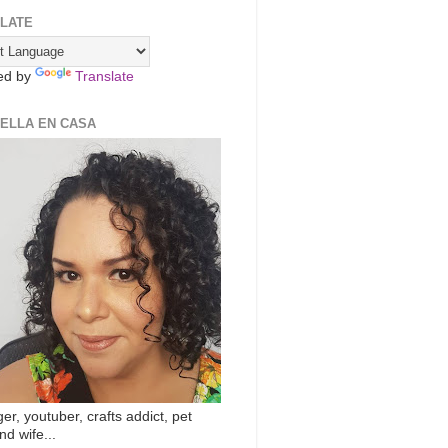
LATE
ed by
Translate
ZELLA EN CASA
er, youtuber, crafts addict, pet
nd wife...