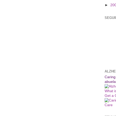
►
20
SEGUI
ALZHE
Caring
abuela
What i
Get a 