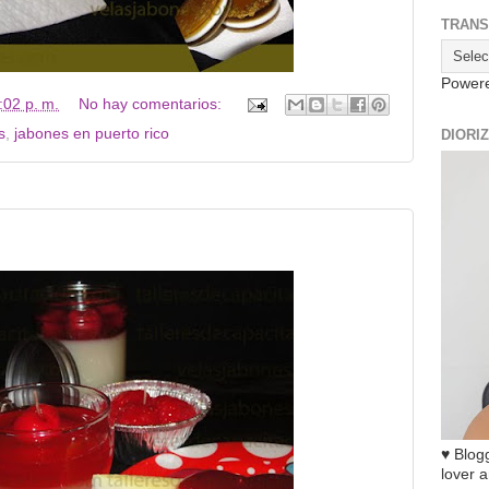
TRANS
Power
:02 p. m.
No hay comentarios:
s
,
jabones en puerto rico
DIORI
♥ Blogg
lover a