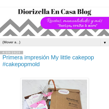
▼
4/09/2020
Primera impresión My little cakepop
#cakepopmold