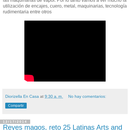
las maquinarias de vapor. Por lo tanto vamos a ver mucho la
utilización de encajes, cuero, metal, maquinarias, tecnología
rudimentaria entre otros
Diorizella En Casa
at
9:30 a. m.
No hay comentarios:
Compartir
12/17/2014
Reyes magos, reto 25 Latinas Arts and