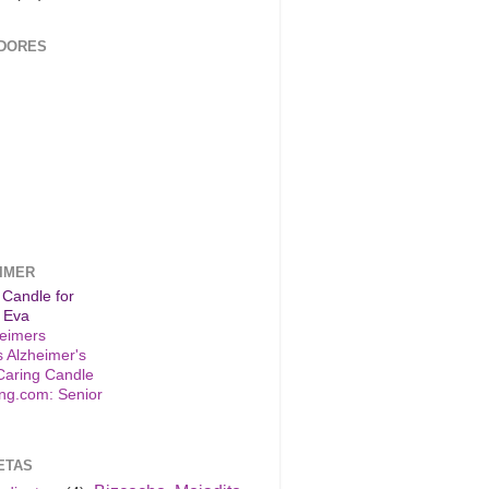
DORES
IMER
 Candle for
 Eva
s Alzheimer's
Caring Candle
ETAS