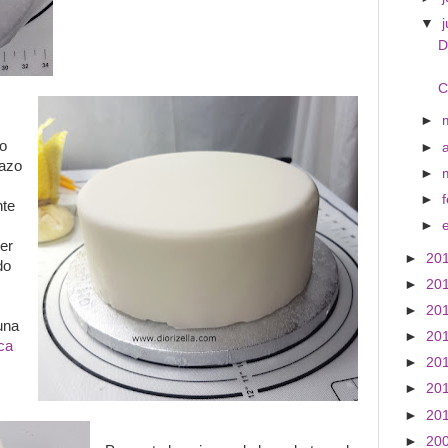
▼
D
C
►
do
►
azo
►
►
nte
►
er
►
20
do
►
20
►
20
una
►
20
ca
►
20
►
20
►
20
►
20