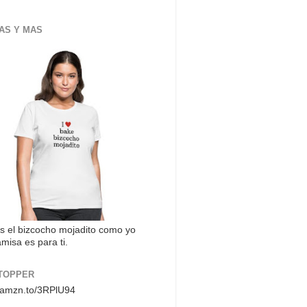
AS Y MAS
s el bizcocho mojadito como yo
misa es para ti.
TOPPER
//amzn.to/3RPlU94