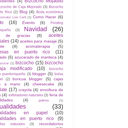
Bizcocho Mojadito
edientes
(4)
izcocho de Caja Mejorado
(3)
Bizcocho
Blog
(4)
to Rico
(2)
Boda económica
Como Hacer
(6)
esecake Low Carb
(1)
to
(16)
Evento
(6)
Frosting
Navidad
(26)
riqueño
(3)
aceites
n de gracias
(8)
iales
(14)
aceites para masaje
(5)
nte
(4)
aromaterapia
(5)
anias en puerto rico
(11)
rado
(5)
azucarado de manteca
(4)
bizcocho
(15)
bizcocho
azucar
(1)
ja modificado
(10)
bizcocho
blogger
(5)
o puertorriqueño
(3)
bolsa
boricua blogger
(5)
cajas
el
(2)
as a mano
(4)
cheesecake
(6)
late
(17)
crayola
(4)
envoltura de
s
(4)
feria de
exfoliadores naturales
(3)
lidades
(4)
galletas
(1)
ualidades
(33)
alidades en papel
(10)
lidades en puerto rico
(9)
recordatorios
llas naturales
(3)