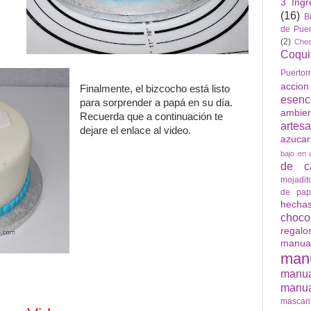
3 Ingr
(16)
B
de Puer
(2)
Che
Coqui
Puertor
accio
Finalmente, el bizcocho está listo
esenc
para sorprender a papá en su día.
ambie
Recuerda que a continuación te
artes
dejare el enlace al video.
azuca
bajo en 
de ca
mojadit
de pap
hech
choco
regalo
manua
man
manu
manua
mascari