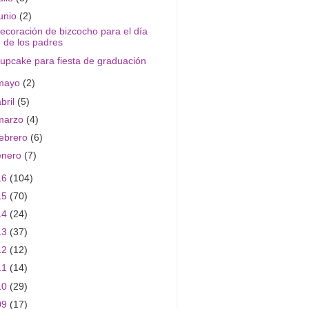
junio
(2)
ecoración de bizcocho para el día
de los padres
upcake para fiesta de graduación
mayo
(2)
abril
(5)
marzo
(4)
febrero
(6)
enero
(7)
16
(104)
15
(70)
14
(24)
13
(37)
12
(12)
11
(14)
10
(29)
09
(17)