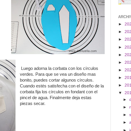
ARCHI
►
20
►
20
►
20
►
20
►
20
►
20
Luego adorna la corbata con los círculos
►
20
verdes. Para que se vea un diseño mas
►
20
bonito, puedes cortar algunos círculos.
►
20
Cuando estés satisfecha con el diseño de la
corbata fija los círculos en fondant con el
▼
20
pincel de agua. Finalmente deja estas
►
piezas secar.
►
►
►
►
j