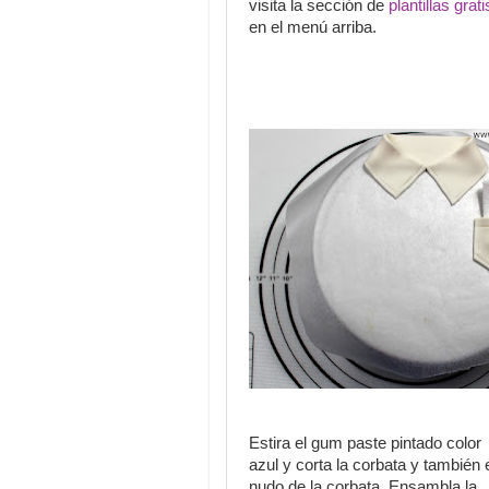
visita la sección de
plantillas grati
en el menú arriba.
Estira el gum paste pintado color
azul y corta la corbata y también 
nudo de la corbata. Ensambla la