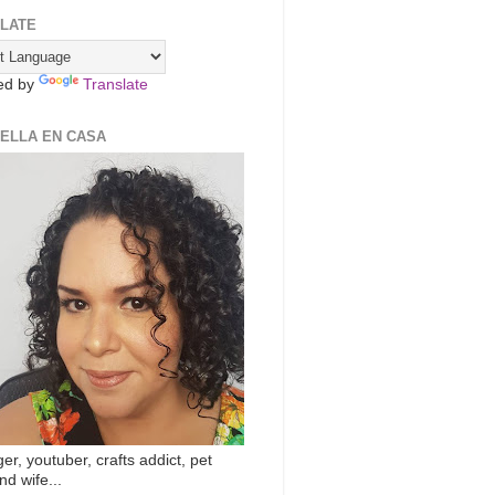
LATE
ed by
Translate
ZELLA EN CASA
er, youtuber, crafts addict, pet
nd wife...