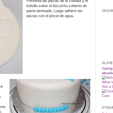
Presenta las piezas de la corbata y el
bolsillo sobre el bizcocho cubierto de
SEGUI
pasta laminada. Luego adhiere las
piezas con el pincel de agua.
ALZHE
Caring
abuela
What i
nt
Get a 
n
una
ETIQU
e.