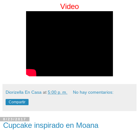
Video
Diorizella En Casa
at
5:00 p. m.
No hay comentarios:
Compartir
8/23/2017
Cupcake inspirado en Moana