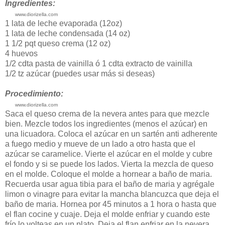
Ingredientes:
www.diorizella.com
1 lata de leche evaporada (12oz)
1 lata de leche condensada (14 oz)
1 1/2 pqt queso crema (12 oz)
4 huevos
1/2 cdta pasta de vainilla ó 1 cdta extracto de vainilla
1/2 tz azúcar (puedes usar más si deseas)
Procedimiento:
www.diorizella.com
Saca el queso crema de la nevera antes para que mezcle
bien. Mezcle todos los ingredientes (menos el azúcar) en
una licuadora. Coloca el azúcar en un sartén anti adherente
a fuego medio y mueve de un lado a otro hasta que el
azúcar se caramelice. Vierte el azúcar en el molde y cubre
el fondo y si se puede los lados. Vierta la mezcla de queso
en el molde. Coloque el molde a hornear a baño de maria.
Recuerda usar agua tibia para el baño de maria y agrégale
limon o vinagre para evitar la mancha blancuzca que deja el
baño de maria. Hornea por 45 minutos a 1 hora o hasta que
el flan cocine y cuaje. Deja el molde enfriar y cuando este
frío lo volteas en un plato. Deja el flan enfriar en la nevera