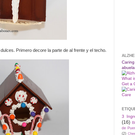
ulces. Primero decore la parte de al frente y el techo.
ALZHE
Caring
abuela
What i
Get a 
ETIQU
3 Ingr
(16)
B
de Puer
(2)
Che