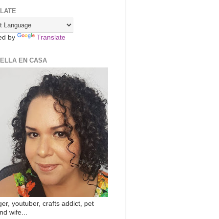
LATE
ed by
Translate
ZELLA EN CASA
er, youtuber, crafts addict, pet
nd wife...