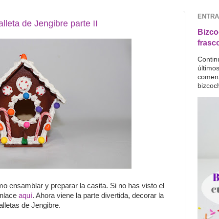
ENTRA
leta de Jengibre parte II
Bizco
frasc
Contin
último
comenz
bizcoc
o ensamblar y preparar la casita. Si no has visto el
 enlace
aquí
. Ahora viene la parte divertida, decorar la
alletas de Jengibre.