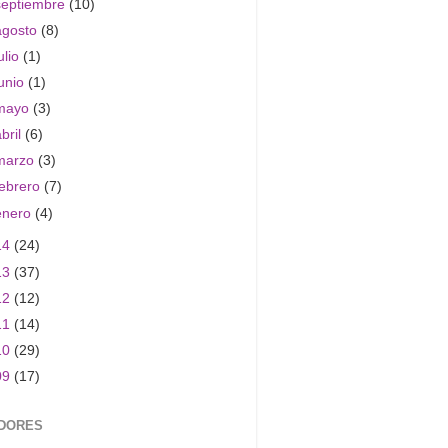
septiembre
(10)
agosto
(8)
ulio
(1)
junio
(1)
mayo
(3)
abril
(6)
marzo
(3)
febrero
(7)
enero
(4)
14
(24)
13
(37)
12
(12)
11
(14)
10
(29)
09
(17)
DORES