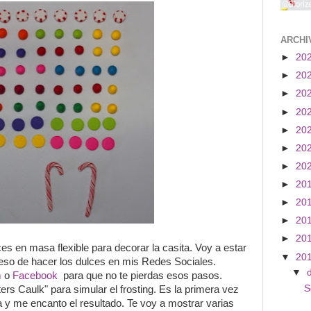
ARCHI
►
20
►
20
►
20
►
20
►
20
►
20
►
20
►
20
►
20
►
20
►
20
es en masa flexible para decorar la casita. Voy a estar
▼
20
ceso de hacer los dulces en mis Redes Sociales.
▼
m
o
Facebook
para que no te pierdas esos pasos.
S
rs Caulk" para simular el frosting. Es la primera vez
ca y me encanto el resultado. Te voy a mostrar varias