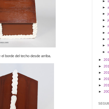
►
►
►
j
►
►
►
►
►
►
el borde del techo desde arriba.
►
20
►
20
►
20
►
20
►
20
►
20
SEGUI