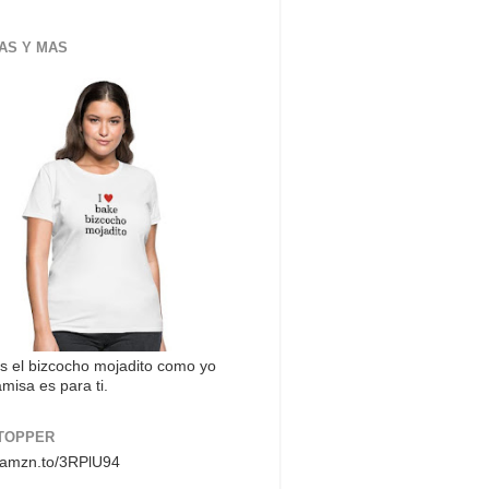
AS Y MAS
s el bizcocho mojadito como yo
misa es para ti.
TOPPER
//amzn.to/3RPlU94