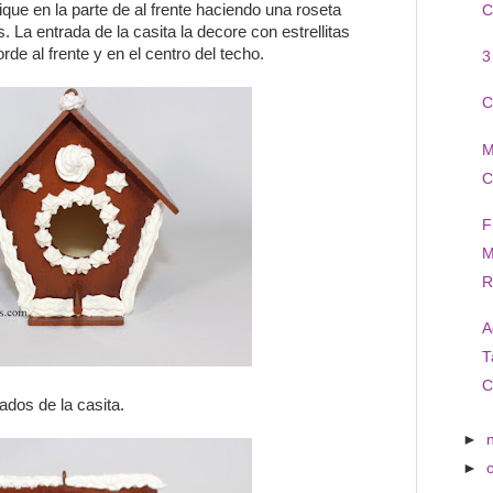
plique en la parte de al frente haciendo una roseta
C
s. La entrada de la casita la decore con estrellitas
rde al frente y en el centro del techo.
3
C
M
C
F
M
R
A
T
C
dos de la casita.
►
►