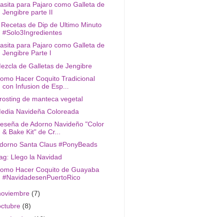
asita para Pajaro como Galleta de
Jengibre parte II
 Recetas de Dip de Ultimo Minuto
#Solo3Ingredientes
asita para Pajaro como Galleta de
Jengibre Parte I
ezcla de Galletas de Jengibre
omo Hacer Coquito Tradicional
con Infusion de Esp...
rosting de manteca vegetal
edia Navideña Coloreada
eseña de Adorno Navideño "Color
& Bake Kit" de Cr...
dorno Santa Claus #PonyBeads
ag: Llego la Navidad
omo Hacer Coquito de Guayaba
#NavidadesenPuertoRico
noviembre
(7)
octubre
(8)