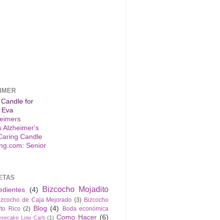
IMER
 Candle for
 Eva
s Alzheimer's
Caring Candle
ETAS
Bizcocho Mojadito
edientes
(4)
izcocho de Caja Mejorado
(3)
Bizcocho
Blog
(4)
to Rico
(2)
Boda económica
Como Hacer
(6)
esecake Low Carb
(1)