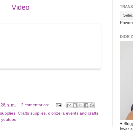
Video
TRANS
Power
DIORI
:28 p. m.
2 comentarios:
supplies
,
Crafts supplies
,
diorizella events and crafts
,
,
youtube
♥ Blogg
lover a