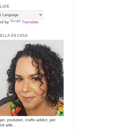
LATE
ed by
Translate
ZELLA EN CASA
er, youtuber, crafts addict, pet
nd wife...