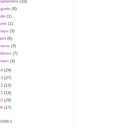
septiembre
(10)
agosto
(8)
ulio
(1)
junio
(1)
mayo
(3)
abril
(6)
marzo
(3)
febrero
(7)
enero
(4)
14
(24)
13
(37)
12
(12)
11
(14)
10
(29)
09
(17)
DORES