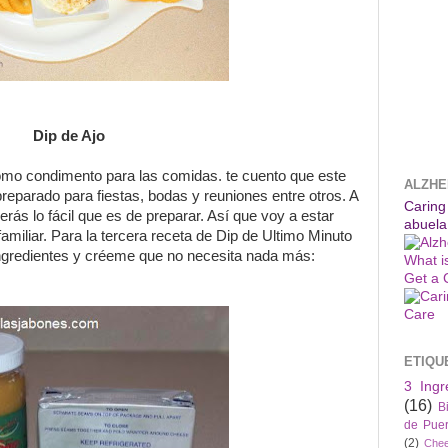
Dip de Ajo
como condimento para las comidas. te cuento que este
ALZHE
preparado para fiestas, bodas y reuniones entre otros. A
Caring
rás lo fácil que es de preparar. Así que voy a estar
abuela
amiliar. Para la tercera receta
de Dip de Ultimo Minuto
 Ingredientes y créeme que no necesita nada más:
What i
Get a 
ETIQU
3 Ingr
(16)
B
de Puer
(2)
Che