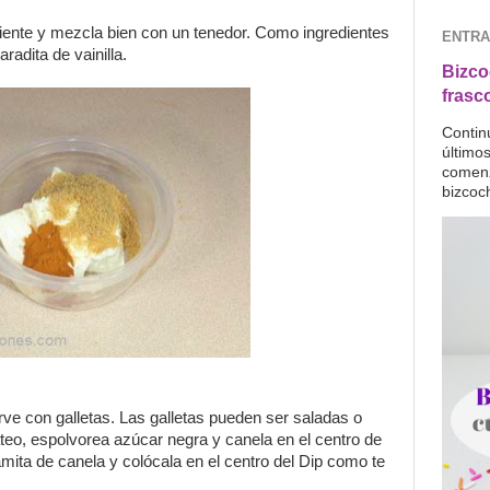
diente y mezcla bien con un tenedor. Como ingredientes
ENTRA
adita de vainilla.
Bizco
frasc
Contin
último
comenz
bizcoc
irve con galletas. Las galletas pueden ser saladas o
ateo, espolvorea azúcar negra y canela en el centro de
ramita de canela y colócala en el centro del Dip como te