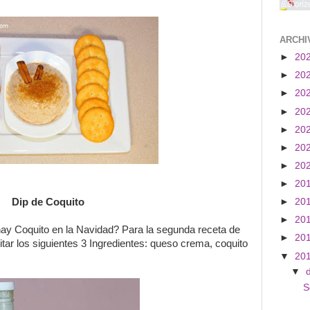
ARCHI
►
20
►
20
►
20
►
20
►
20
►
20
►
20
►
20
Dip de Coquito
►
20
►
20
hay Coquito en la Navidad?
Para
la segunda
receta de
►
20
tar los siguientes 3 Ingredientes: queso crema, coquito
▼
20
▼
S