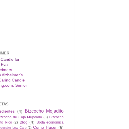
IMER
 Candle for
 Eva
s Alzheimer's
Caring Candle
ETAS
Bizcocho Mojadito
edientes
(4)
izcocho de Caja Mejorado
(3)
Bizcocho
Blog
(4)
to Rico
(2)
Boda económica
Como Hacer
(6)
esecake Low Carb
(1)