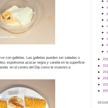
►
►
►
j
►
►
►
►
►
►
irve con galletas. Las galletas pueden ser saladas o
►
20
ateo, espolvorea azúcar negra y canela en la superficie
►
20
anela en el centro del Dip como te muestro a
►
20
►
20
►
20
►
20
SEGUI