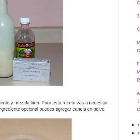
C
3
C
M
C
F
M
R
A
T
diente y mezcla bien. Para esta receta vas a necesitar
ngrediente opcional puedes agregar canela en polvo.
C
►
►