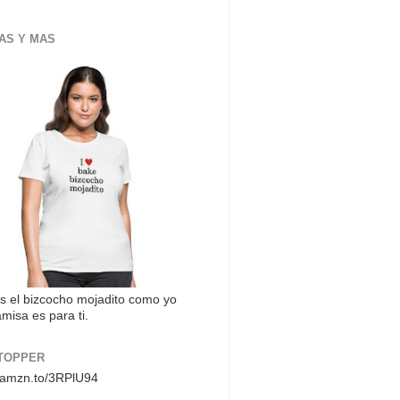
AS Y MAS
s el bizcocho mojadito como yo
misa es para ti.
TOPPER
//amzn.to/3RPlU94