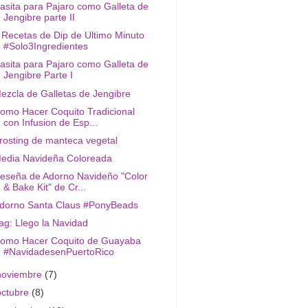
asita para Pajaro como Galleta de
Jengibre parte II
 Recetas de Dip de Ultimo Minuto
#Solo3Ingredientes
asita para Pajaro como Galleta de
Jengibre Parte I
ezcla de Galletas de Jengibre
omo Hacer Coquito Tradicional
con Infusion de Esp...
rosting de manteca vegetal
edia Navideña Coloreada
eseña de Adorno Navideño "Color
& Bake Kit" de Cr...
dorno Santa Claus #PonyBeads
ag: Llego la Navidad
omo Hacer Coquito de Guayaba
#NavidadesenPuertoRico
noviembre
(7)
octubre
(8)