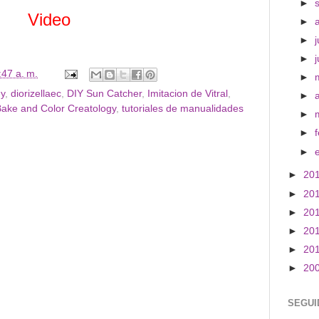
►
Video
►
►
j
►
:47 a. m.
►
gy
,
diorizellaec
,
DIY Sun Catcher
,
Imitacion de Vitral
,
►
ake and Color Creatology
,
tutoriales de manualidades
►
►
►
►
20
►
20
►
20
►
20
►
20
►
20
SEGUI