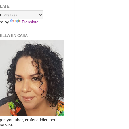
LATE
ed by
Translate
ZELLA EN CASA
er, youtuber, crafts addict, pet
nd wife...