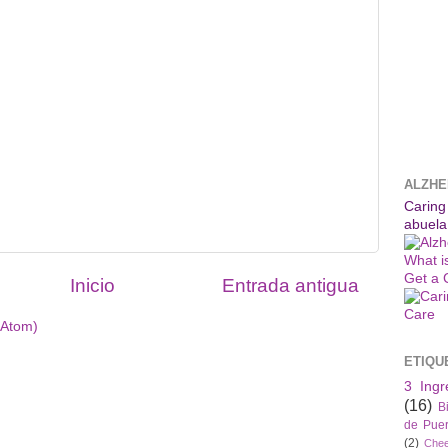
ALZHE
Caring
abuela
What i
Get a 
Inicio
Entrada antigua
(Atom)
ETIQU
3 Ingr
(16)
B
de Puer
(2)
Che