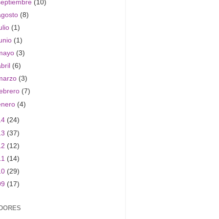
septiembre
(10)
agosto
(8)
ulio
(1)
junio
(1)
mayo
(3)
abril
(6)
marzo
(3)
febrero
(7)
enero
(4)
14
(24)
13
(37)
12
(12)
11
(14)
10
(29)
09
(17)
DORES