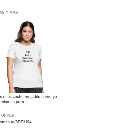
AS Y MAS
s el bizcocho mojadito como yo
misa es para ti.
TOPPER
//amzn.to/3RPlU94