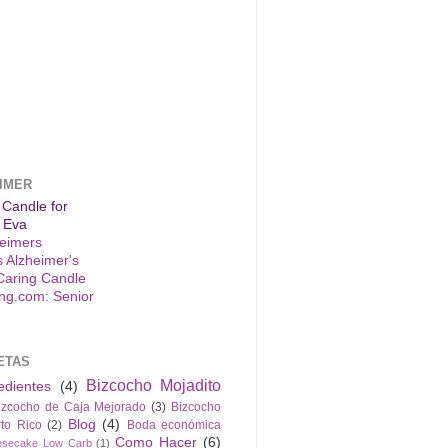
IMER
 Candle for
 Eva
s Alzheimer's
Caring Candle
ETAS
Bizcocho Mojadito
edientes
(4)
izcocho de Caja Mejorado
(3)
Bizcocho
Blog
(4)
to Rico
(2)
Boda económica
Como Hacer
(6)
esecake Low Carb
(1)