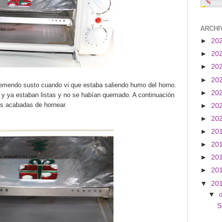
ARCHI
►
20
►
20
►
20
►
20
remendo susto cuando vi que estaba saliendo humo del horno.
►
20
s y ya estaban listas y no se habían quemado. A continuación
as acabadas de hornear.
►
20
►
20
►
20
►
20
►
20
►
20
▼
20
▼
S