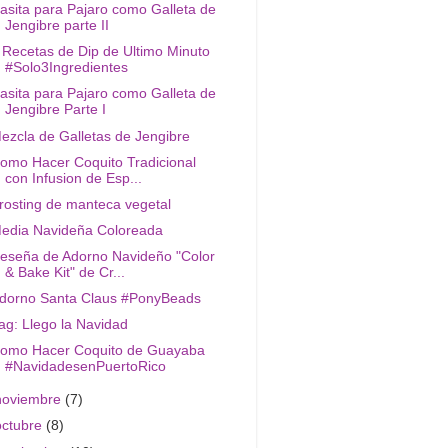
asita para Pajaro como Galleta de
Jengibre parte II
 Recetas de Dip de Ultimo Minuto
#Solo3Ingredientes
asita para Pajaro como Galleta de
Jengibre Parte I
ezcla de Galletas de Jengibre
omo Hacer Coquito Tradicional
con Infusion de Esp...
rosting de manteca vegetal
edia Navideña Coloreada
eseña de Adorno Navideño "Color
& Bake Kit" de Cr...
dorno Santa Claus #PonyBeads
ag: Llego la Navidad
omo Hacer Coquito de Guayaba
#NavidadesenPuertoRico
noviembre
(7)
octubre
(8)