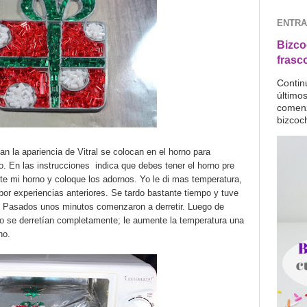
ENTRA
Bizco
frasc
Contin
último
comenz
bizcoc
n la apariencia de Vitral se colocan en el horno para
ño. En las instrucciones indica que debes tener el horno pre
te mi horno y coloque los adornos. Yo le di mas temperatura,
or experiencias anteriores. Se tardo bastante tiempo y tuve
. Pasados unos minutos comenzaron a derretir. Luego de
o se derretían completamente; le aumente la temperatura una
no.