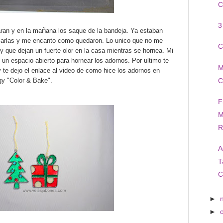
C
3
ñ
ran y en la
ma
ana l
os saque de la bandeja. Ya estaban
carlas y me encanto como quedaron. Lo unico que no me
C
 que dejan un fuerte olor en la casa mientras se hornea. Mi
un espacio abierto para hornear los adornos. Por ultimo te
M
te dejo el enlace al video de como hice los adornos en
ogy "Color & Bake".
C
F
M
R
A
T
C
►
►