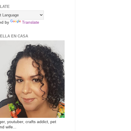
LATE
ed by
Translate
ZELLA EN CASA
er, youtuber, crafts addict, pet
nd wife...