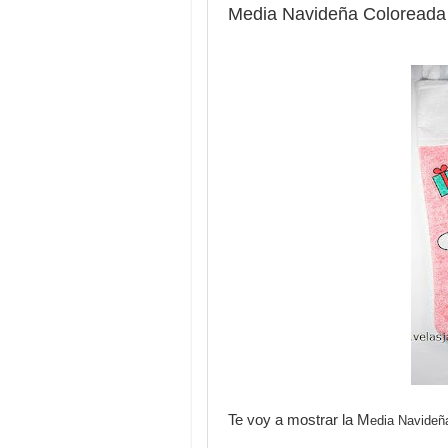
Media Navideña Coloreada
Te voy a mostrar la M
edia Navide
ñ