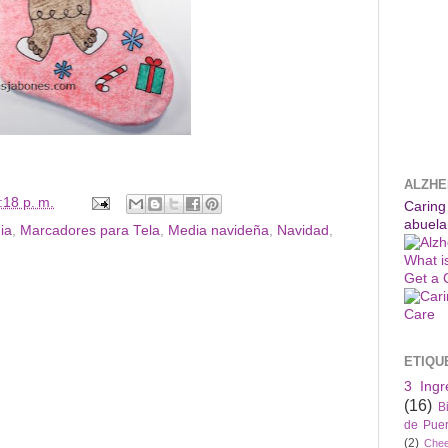
ALZHE
:18 p. m.
Caring
abuela
ia
,
Marcadores para Tela
,
Media navideña
,
Navidad
,
What i
Get a 
ETIQU
3 Ingr
(16)
B
de Puer
(2)
Che