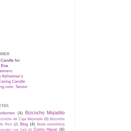
IMER
 Candle for
 Eva
s Alzheimer's
Caring Candle
ETAS
Bizcocho Mojadito
edientes
(4)
izcocho de Caja Mejorado
(3)
Bizcocho
Blog
(4)
to Rico
(2)
Boda económica
Como Hacer
(6)
esecake Low Carb
(1)