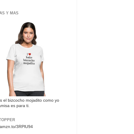
AS Y MAS
s el bizcocho mojadito como yo
misa es para ti.
TOPPER
//amzn.to/3RPlU94