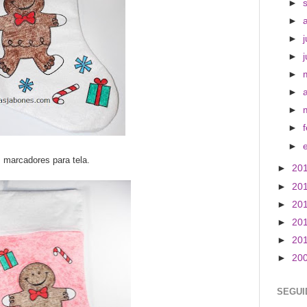
►
►
►
j
►
►
►
►
►
►
s marcadores para tela.
►
20
►
20
►
20
►
20
►
20
►
20
SEGUI