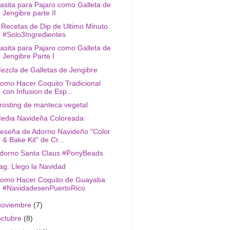
asita para Pajaro como Galleta de
Jengibre parte II
 Recetas de Dip de Ultimo Minuto
#Solo3Ingredientes
asita para Pajaro como Galleta de
Jengibre Parte I
ezcla de Galletas de Jengibre
omo Hacer Coquito Tradicional
con Infusion de Esp...
rosting de manteca vegetal
edia Navideña Coloreada
eseña de Adorno Navideño "Color
& Bake Kit" de Cr...
dorno Santa Claus #PonyBeads
ag: Llego la Navidad
omo Hacer Coquito de Guayaba
#NavidadesenPuertoRico
noviembre
(7)
octubre
(8)