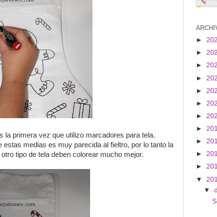
ARCHI
►
20
►
20
►
20
►
20
►
20
►
20
►
20
►
20
 la primera vez que utilizo marcadores para tela.
►
20
 estas medias es muy parecida al fieltro, por lo tanto la
►
20
n otro tipo de tela deben colorear mucho mejor.
►
20
▼
20
▼
S