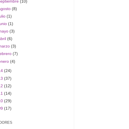
septiembre
(10)
agosto
(8)
ulio
(1)
junio
(1)
mayo
(3)
abril
(6)
marzo
(3)
febrero
(7)
enero
(4)
14
(24)
13
(37)
12
(12)
11
(14)
10
(29)
09
(17)
DORES