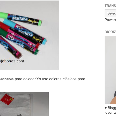
TRANS
Power
DIORI
para coloear.Yo use colores clásicos para
navide
ños
♥ Blogg
lover a