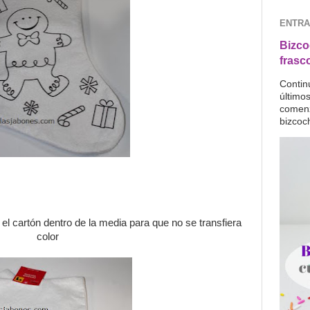
ENTRA
Bizco
frasc
Contin
último
comenz
bizcoc
 el cartón dentro de la media para que no se transfiera
color