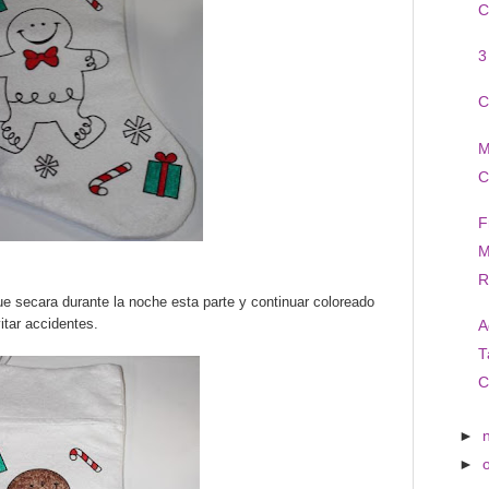
C
3
C
M
C
F
M
R
e secara durante la noche esta parte y continuar coloreado
itar accidentes.
A
T
C
►
►