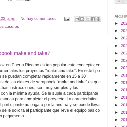
ENFERMEDAD.
ARCHI
:22 p. m.
No hay comentarios:
►
20
os caseros
►
20
►
20
►
20
apbook make and take?
►
20
►
20
ok en Puerto Rico no es tan popular este concepto; en
►
20
mentales los proyectos “make and take”. En este tipo
►
20
e se puedan completar rápidamente en 15 a 30
icas de las clases de scrapbook “make and take” es que
►
20
chas instrucciones, son muy simples y los
►
20
 con la mínima ayuda. Se le suple a cada participante
►
20
esarias para completar el proyecto. La característica
l participante no pagara por la misma y se puede llevar
►
20
e le solicita al participante que lleve el equipo básico
►
20
o o pegamento.
►
20