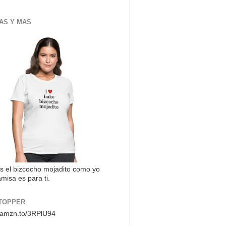
AS Y MAS
s el bizcocho mojadito como yo
misa es para ti.
TOPPER
//amzn.to/3RPlU94