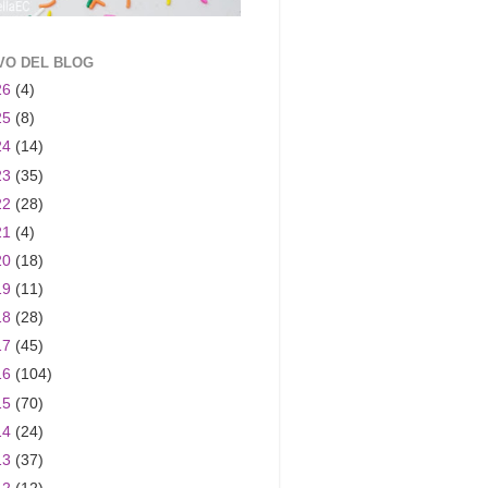
VO DEL BLOG
26
(4)
25
(8)
24
(14)
23
(35)
22
(28)
21
(4)
20
(18)
19
(11)
18
(28)
17
(45)
16
(104)
15
(70)
14
(24)
13
(37)