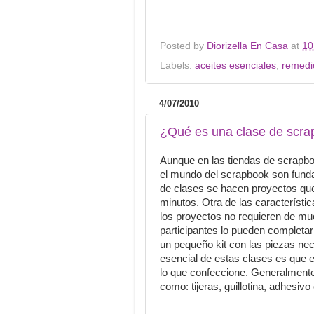
Posted by
Diorizella En Casa
at
10
Labels:
aceites esenciales
,
remedi
4/07/2010
¿Qué es una clase de scr
Aunque en las tiendas de scrapbo
el mundo del scrapbook son funda
de clases se hacen proyectos qu
minutos. Otra de las característ
los proyectos no requieren de mu
participantes lo pueden completar
un pequeño kit con las piezas nec
esencial de estas clases es que e
lo que confeccione. Generalmente s
como: tijeras, guillotina, adhesiv