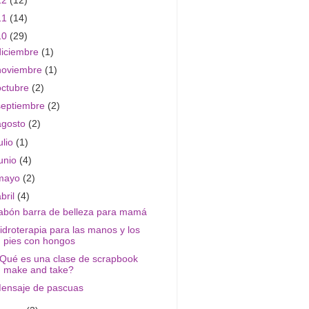
12
(12)
11
(14)
10
(29)
diciembre
(1)
noviembre
(1)
octubre
(2)
septiembre
(2)
agosto
(2)
ulio
(1)
junio
(4)
mayo
(2)
abril
(4)
abón barra de belleza para mamá
idroterapia para las manos y los
pies con hongos
Qué es una clase de scrapbook
make and take?
ensaje de pascuas