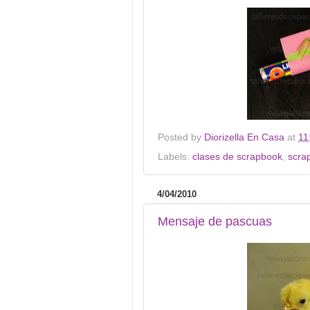
Posted by
Diorizella En Casa
at
11
Labels:
clases de scrapbook
,
scra
4/04/2010
Mensaje de pascuas