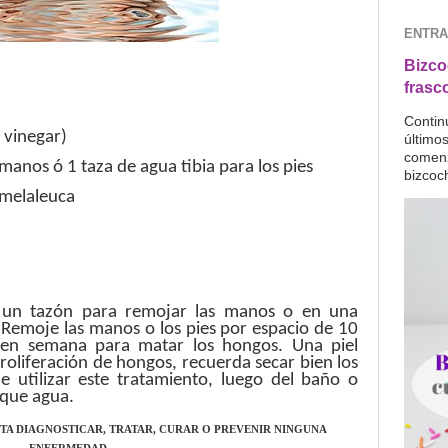
ENTRA
Bizco
frasc
Contin
r vinegar)
último
comenz
 manos ó 1 taza de agua tibia para los pies
bizcoc
 melaleuca
n un tazón para remojar las manos o en una
Remoje las
manos o los pies por espacio de 10
 en semana para matar los hongos. Una piel
oliferación de hongos, recuerda secar bien los
 utilizar este tratamiento, luego del baño o
ique agua.
TA DIAGNOSTICAR, TRATAR, CURAR O PREVENIR NINGUNA