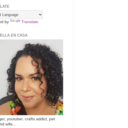
LATE
ed by
Translate
ZELLA EN CASA
er, youtuber, crafts addict, pet
nd wife...