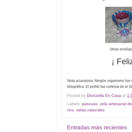
Velas ecológi
¡ Fel
Nota aclaratoria: Ningún organismo fue 
fotográfica. El pollito fue cortesía de e
Posted by
Diorizella En Casa
at
1:
Labels:
pascuas
,
vela artesanal d
rico
,
velas naturales
Entradas más recientes