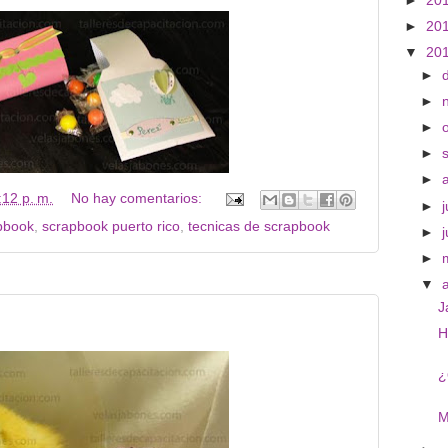
►
20
►
20
▼
20
►
►
►
►
►
:12 p. m.
No hay comentarios:
►
j
pbook
,
scrapbook puerto rico
,
tecnicas de scrapbook
►
►
▼
J
H
¿
M