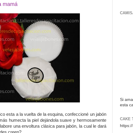
ra mamá
CAMIS
Si ama
esta ca
co esta a la vuelta de la esquina, confeccioné un jabón
CAKE 
emás humecta la piel dejándola suave y hermosamente
https:
labore una envoltura clásica para jabón, la cual le dará
edes creen?