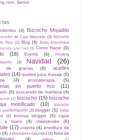
ETAS
Bizcocho Mojadito
edientes
(4)
izcocho de Caja Mejorado
(3)
Bizcocho
Blog
(4)
to Rico
(2)
Boda económica
Como Hacer
(6)
esecake Low Carb
(1)
to
(16)
Evento
(6)
Frosting
Navidad
(26)
riqueño
(3)
aceites
n de gracias
(8)
iales
(14)
aceites para masaje
(5)
nte
(4)
aromaterapia
(5)
anias en puerto rico
(11)
rado
(5)
azucarado de manteca
(4)
bizcocho
(15)
bizcocho
azucar
(1)
ja modificado
(10)
bizcocho
blogger
(5)
o puertorriqueño
(3)
bolsa
boricua blogger
(5)
cajas
el
(2)
as a mano
(4)
cheesecake
(6)
late
(17)
crayola
(4)
envoltura de
s
(4)
feria de
exfoliadores naturales
(3)
lidades
(4)
galletas
(1)