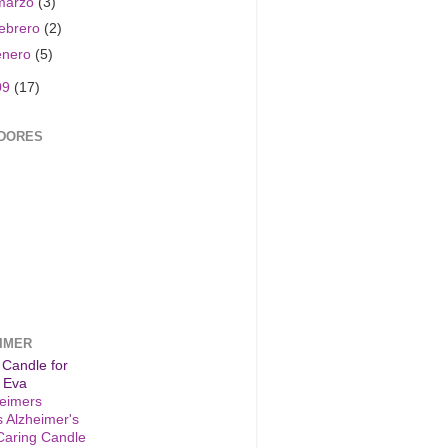
marzo
(3)
febrero
(2)
enero
(5)
09
(17)
DORES
IMER
 Candle for
 Eva
s Alzheimer's
Caring Candle