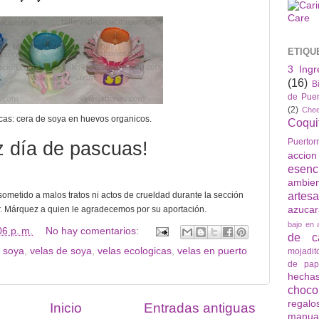
ETIQU
3 Ingr
(16)
B
de Puer
(2)
Che
cas: cera de soya en huevos organicos.
Coqui
Puertor
iz día de pascuas!
accio
esenc
ambie
artes
sometido a malos tratos ni actos de crueldad durante la sección
azuca
l Sr. Márquez a quien le agradecemos por su aportación.
bajo en 
06 p. m.
No hay comentarios:
de ca
e soya
,
velas de soya
,
velas ecologicas
,
velas en puerto
mojadit
de pap
hech
choco
regalo
Inicio
Entradas antiguas
manua