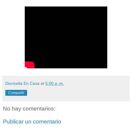
Diorizella En Casa
at
5:00 p. m.
Compartir
No hay comentarios:
Publicar un comentario