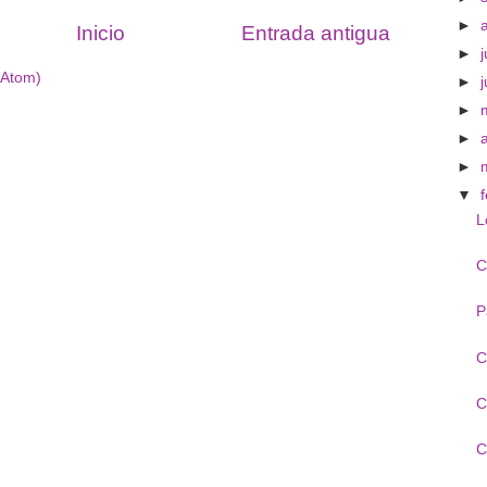
►
Inicio
Entrada antigua
►
j
(Atom)
►
►
►
►
▼
L
C
P
C
C
C