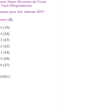
omo Hacer Brownies de Fresa
Facil #3Ingredientes
arjeta para San Valentin #DIY
enero
(8)
15
(70)
14
(24)
13
(37)
12
(12)
11
(14)
10
(29)
09
(17)
DORES