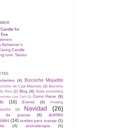
IMER
 Candle for
 Eva
s Alzheimer's
Caring Candle
ETAS
Bizcocho Mojadito
edientes
(4)
izcocho de Caja Mejorado
(3)
Bizcocho
Blog
(4)
to Rico
(2)
Boda económica
Como Hacer
(6)
esecake Low Carb
(1)
to
(16)
Evento
(6)
Frosting
Navidad
(26)
riqueño
(3)
aceites
n de gracias
(8)
iales
(14)
aceites para masaje
(5)
nte
(4)
aromaterapia
(5)