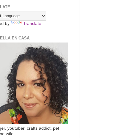
LATE
ed by
Translate
ZELLA EN CASA
er, youtuber, crafts addict, pet
nd wife...