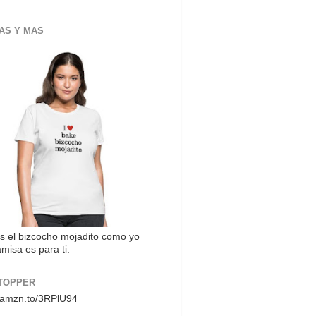
AS Y MAS
s el bizcocho mojadito como yo
misa es para ti.
TOPPER
//amzn.to/3RPlU94