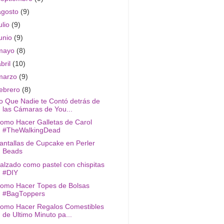
agosto
(9)
ulio
(9)
junio
(9)
mayo
(8)
abril
(10)
marzo
(9)
febrero
(8)
o Que Nadie te Contó detrás de
las Cámaras de You...
omo Hacer Galletas de Carol
#TheWalkingDead
antallas de Cupcake en Perler
Beads
alzado como pastel con chispitas
#DIY
omo Hacer Topes de Bolsas
#BagToppers
omo Hacer Regalos Comestibles
de Ultimo Minuto pa...