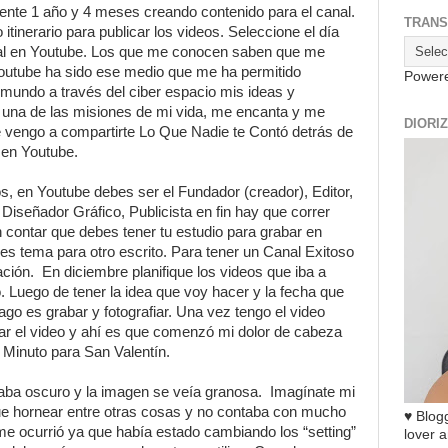
nte 1 año y 4 meses creando contenido para el canal.
TRANS
itinerario para publicar los videos. Seleccione el día
anal en Youtube. Los que me conocen saben que me
outube ha sido ese medio que me ha permitido
Power
l mundo a través del ciber espacio mis ideas y
 una de las misiones de mi vida, me encanta y me
DIORI
e vengo a compartirte Lo Que Nadie te Contó detrás de
 en Youtube.
os, en Youtube debes ser el Fundador (creador), Editor,
Diseñador Gráfico, Publicista en fin hay que correr
n contar que debes tener tu estudio para grabar en
 es tema para otro escrito. Para tener un Canal Exitoso
ación. En diciembre planifique los videos que iba a
. Luego de tener la idea que voy hacer y la fecha que
ago es grabar y fotografiar. Una vez tengo el video
tar el video y ahí es que comenzó mi dolor de cabeza
 Minuto para San Valentín.
taba oscuro y la imagen se veía granosa. Imagínate mi
que hornear entre otras cosas y no contaba con mucho
♥ Blogg
me ocurrió ya que había estado cambiando los “setting”
lover a