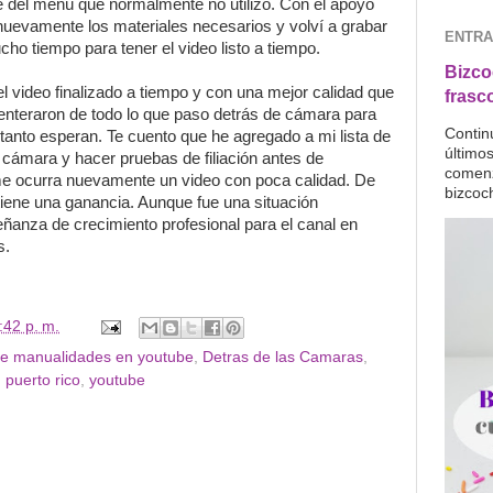
e del menú que normalmente no utilizo. Con el apoyo
nuevamente los materiales necesarios y volví a grabar
ENTRA
ho tiempo para tener el video listo a tiempo.
Bizco
el video finalizado a tiempo y con una mejor calidad que
frasc
 enteraron de todo lo que paso detrás de cámara para
Contin
 tanto esperan. Te cuento que he agregado a mi lista de
último
la cámara y hacer pruebas de filiación antes de
comenz
e ocurra nuevamente un video con poca calidad. De
bizcoc
tiene una ganancia. Aunque fue una situación
ñanza de crecimiento profesional para el canal en
s.
:42 p. m.
de manualidades en youtube
,
Detras de las Camaras
,
,
puerto rico
,
youtube