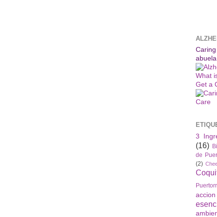
ALZHE
Caring
abuela
What i
Get a 
ETIQU
3 Ingr
(16)
B
de Puer
(2)
Che
Coqui
Puertor
accio
esenc
ambie