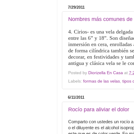
7/29/2011
Nombres más comunes de l
4. Cirios- es una vela delgada
entre las 6” y 18”.
Son diseña
inmersión en cera, enrolladas
de forma cilíndrica también se
decorar, en festividades y tam
antigua y clásica vela se le 
Posted by
Diorizella En Casa
at
7:
Labels:
formas de las velas
,
tipos 
6/11/2011
Rocío para aliviar el dolor
Comparto con ustedes un rocío a b
o el diluyente es el
alcohol isopro
este que es de color verde.
En mi