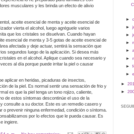
C
lores musculares y les brinda un efecto de alivio
►
entol, aceite esencial de menta y aceite esencial de
►
j
zador vierta el alcohol, luego agréguele varios
ita que los cristales se disuelvan.
Cuando hayan
►
ite esencial de menta y 3-5 gotas de aceite esencial de
►
área afectada y deje actuar, sentirá la sensación que
►
arios segundos luego de la aplicación.
Si desea más
cristales en el alcohol.
Aplique cuando sea necesario y
►
eces al día porque puede irritar la piel o causar
►
►
e aplicar en heridas, picaduras de insectos,
►
20
ón de la piel.
Es normal sentir una sensación de frio y
►
20
rmal es que la piel tenga un tono rojizo, caliente,
guno de estos síntomas descontinúe el uso de la
 y consulte a su doctor.
Este es un remedio casero y
SEGUI
urar o prevenir ninguna enfermedad, condición o síntoma.
onsabilizamos por lo efectos que le pueda causar.
Es
e ingiere.