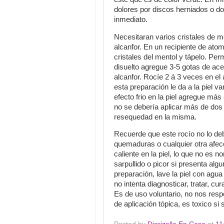
dolores por discos herniados o do
inmediato.
Necesitaran varios cristales de m
alcanfor.
En un recipiente de atomi
cristales del mentol y tápelo.
Perm
disuelto agregue 3-5 gotas de ace
alcanfor.
Rocíe 2 á 3 veces en el 
esta preparación le da a la piel v
efecto frio en la piel agregue más 
no se debería aplicar más de dos v
resequedad en la misma.
Recuerde que este rocío no lo deb
quemaduras o cualquier otra afecci
caliente en la piel, lo que no es no
sarpullido o picor si presenta al
preparación, lave la piel con agua
no intenta diagnosticar, tratar, c
Es de uso voluntario, no nos resp
de aplicación tópica, es toxico si s