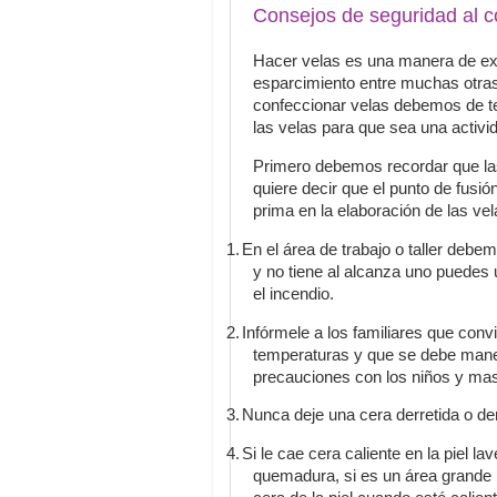
Consejos de seguridad al c
Hacer velas es una manera de exp
esparcimiento entre muchas otra
confeccionar velas debemos de te
las velas para que sea una activid
Primero debemos recordar que las
quiere decir que el punto de fusi
prima en la elaboración de las vel
1.
En el área de trabajo o taller debem
y no tiene al alcanza uno puedes u
el incendio.
2.
Infórmele a los familiares que conv
temperaturas y que se debe manej
precauciones con los niños y ma
3.
Nunca deje una
cera derretida o de
4.
Si le cae cera caliente en la piel l
quemadura, si es un área grande