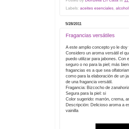
Posted by
Diorizella En Casa
at
11
Labels:
aceites esenciales
,
alcohol
5/28/2011
Fragancias versátiles
A este amplio concepto yo le doy 
Considero un aroma versátil el que
puedo utilizar para jabones. Con
seguro o no para la piel; más bien
fragancias es a que sea olfatoria
como para la elaboraci
ón de un ja
de una fragancia versátil.
Fragancia: Bizcocho de zanahori
Segura para la piel: si
Color sugerido: marrón, crema, a
Descripción: Delicioso aroma a 
vainilla