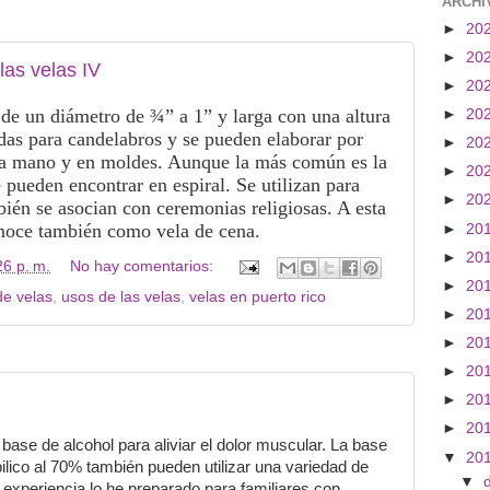
ARCHI
►
20
►
20
as velas IV
►
20
 de un diámetro de ¾” a 1” y larga con una altura
►
20
das para candelabros y se pueden elaborar por
►
20
 a mano y en moldes.
Aunque la más común es la
►
20
 pueden encontrar en espiral.
Se utilizan para
►
20
bién se asocian con ceremonias religiosas.
A esta
conoce también como vela de cena.
►
20
►
20
26 p. m.
No hay comentarios:
►
20
de velas
,
usos de las velas
,
velas en puerto rico
►
20
►
20
►
20
►
20
►
20
ase de alcohol para aliviar el dolor muscular. La base
▼
20
pilico al 70% también pueden utilizar una variedad de
▼
 experiencia lo he preparado para familiares con