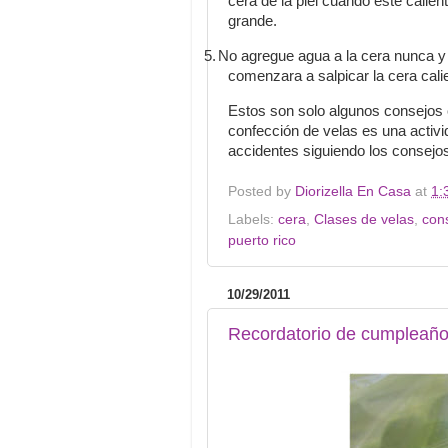
cera de la piel cuando esté cali
grande.
5.
No agregue agua a la cera nunca y 
comenzara a salpicar la cera cali
Estos son solo algunos consejos 
confección de velas es una activid
accidentes siguiendo los consejo
Posted by
Diorizella En Casa
at
1:
Labels:
cera
,
Clases de velas
,
con
puerto rico
10/29/2011
Recordatorio de cumpleañ