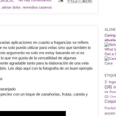
:54 a. m.
No hay comentarios:
,
aliviar dolor
,
remedios caseros
ALZHE
Caring
abuela
varias aplicaciones en cuanto a fragancias se refiere.
 no solo puedo utilizar para velas sino que t
ambién lo
What i
 este argumento no solo me estoy basando en si es
Get a 
 lo que me gusta de la versatilidad de algunas
mente agradable tanto para la elaboración d
e una vela
bón. Les dejo aquí con la fotografía de un buen ej
emplo
ETIQU
as
3 Ingr
(16)
B
naranjado
de Puer
especies con
un toque de zanahorias, frutas, canela y
(2)
Che
Coqui
Puertor
accio