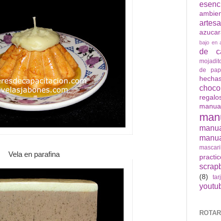
esenc
ambie
artes
azuca
bajo en 
de ca
mojadit
de pap
hech
choco
regalo
manua
man
manu
manua
mascari
Vela en parafina
practi
scrap
(8)
tar
youtu
ROTAR