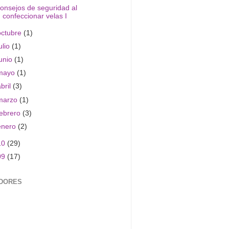
onsejos de seguridad al
confeccionar velas I
octubre
(1)
ulio
(1)
junio
(1)
mayo
(1)
abril
(3)
marzo
(1)
febrero
(3)
enero
(2)
10
(29)
09
(17)
DORES