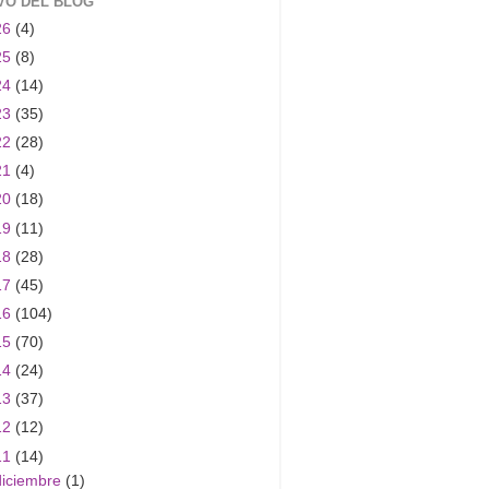
VO DEL BLOG
26
(4)
25
(8)
24
(14)
23
(35)
22
(28)
21
(4)
20
(18)
19
(11)
18
(28)
17
(45)
16
(104)
15
(70)
14
(24)
13
(37)
12
(12)
11
(14)
diciembre
(1)