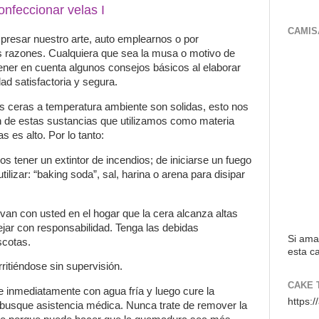
onfeccionar velas I
CAMIS
resar nuestro arte, auto emplearnos o por
s razones.
Cualquiera que sea la musa o motivo de
ner en cuenta algunos consejos básicos al elaborar
ad satisfactoria y segura.
 ceras a temperatura ambiente son solidas, esto nos
ón de estas sustancias que utilizamos como materia
as es alto.
Por lo tanto:
os tener un extintor de incendios; de iniciarse un fuego
tilizar: “baking soda”, sal,
harina o arena para disipar
ivan con usted en el hogar que la cera alcanza altas
ar con responsabilidad.
Tenga las debidas
Si ama
scotas.
esta ca
rritiéndose sin supervisión.
CAKE 
ave inmediatamente con agua fría y luego cure la
https:
 busque asistencia médica.
Nunca trate de remover la