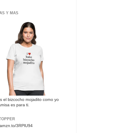
AS Y MAS
s el bizcocho mojadito como yo
misa es para ti.
TOPPER
//amzn.to/3RPlU94