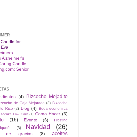
IMER
 Candle for
 Eva
s Alzheimer's
Caring Candle
ETAS
Bizcocho Mojadito
edientes
(4)
izcocho de Caja Mejorado
(3)
Bizcocho
Blog
(4)
to Rico
(2)
Boda económica
Como Hacer
(6)
esecake Low Carb
(1)
to
(16)
Evento
(6)
Frosting
Navidad
(26)
riqueño
(3)
aceites
n de gracias
(8)