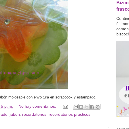
Bizco
frasc
Contin
último
comenz
bizcoc
 jabón moldeable con envoltura en scrapbook y estampado.
45 p. m.
No hay comentarios:
pado
,
jabon
,
recordatorios
,
recordatorios practicos
,