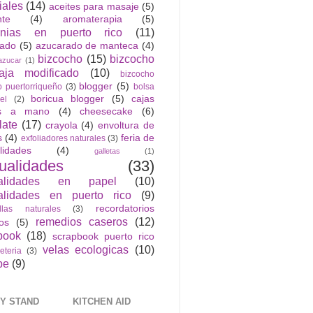
iales
(14)
aceites para masaje
(5)
nte
(4)
aromaterapia
(5)
anias en puerto rico
(11)
rado
(5)
azucarado de manteca
(4)
bizcocho
(15)
bizcocho
azucar
(1)
ja modificado
(10)
bizcocho
blogger
(5)
o puertorriqueño
(3)
bolsa
boricua blogger
(5)
cajas
el
(2)
as a mano
(4)
cheesecake
(6)
late
(17)
crayola
(4)
envoltura de
s
(4)
feria de
exfoliadores naturales
(3)
lidades
(4)
galletas
(1)
ualidades
(33)
alidades en papel
(10)
lidades en puerto rico
(9)
recordatorios
llas naturales
(3)
remedios caseros
(12)
cos
(5)
book
(18)
scrapbook puerto rico
velas ecologicas
(10)
jeteria
(3)
be
(9)
Y STAND
KITCHEN AID