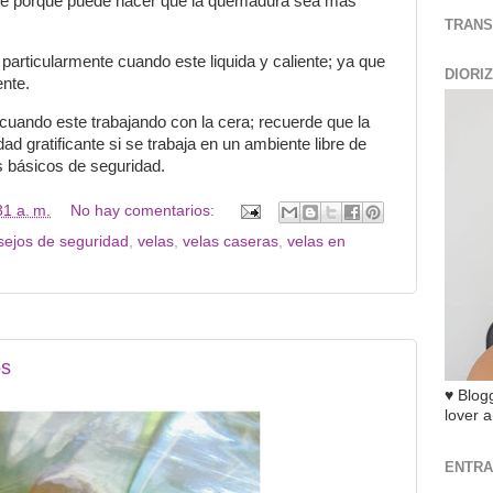
ente porque puede hacer que la quemadura sea más
TRANS
particularmente cuando este liquida y caliente; ya que
DIORI
ente.
cuando este trabajando con la cera; recuerde que la
ad gratificante si se trabaja en un ambiente libre de
s básicos de seguridad.
31 a. m.
No hay comentarios:
sejos de seguridad
,
velas
,
velas caseras
,
velas en
os
♥ Blogg
lover a
ENTRA