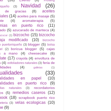
Evento
(6)
Frosting
Navidad
(26)
riqueño
(3)
aceites
n de gracias
(8)
iales
(14)
aceites para masaje
(5)
nte
(4)
aromaterapia
(5)
anias en puerto rico
(11)
rado
(5)
azucarado de manteca
(4)
bizcocho
(15)
bizcocho
azucar
(1)
ja modificado
(10)
bizcocho
blogger
(5)
o puertorriqueño
(3)
bolsa
boricua blogger
(5)
cajas
el
(2)
as a mano
(4)
cheesecake
(6)
late
(17)
crayola
(4)
envoltura de
s
(4)
feria de
exfoliadores naturales
(3)
lidades
(4)
galletas
(1)
ualidades
(33)
alidades en papel
(10)
lidades en puerto rico
(9)
recordatorios
llas naturales
(3)
remedios caseros
(12)
cos
(5)
book
(18)
scrapbook puerto rico
velas ecologicas
(10)
jeteria
(3)
be
(9)