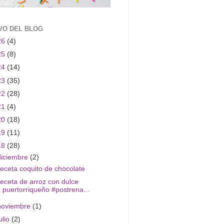
VO DEL BLOG
26
(4)
25
(8)
24
(14)
23
(35)
22
(28)
21
(4)
20
(18)
19
(11)
18
(28)
diciembre
(2)
eceta coquito de chocolate
eceta de arroz con dulce
puertorriqueño #postrena...
noviembre
(1)
ulio
(2)