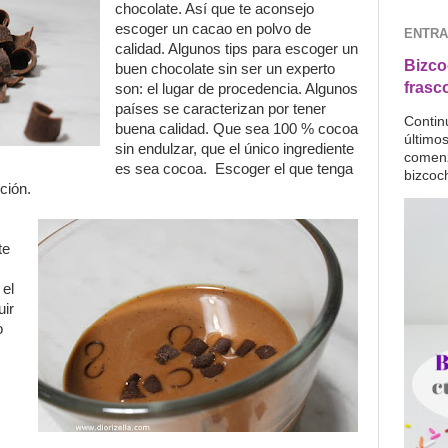
chocolate. Así que te aconsejo
escoger un cacao en polvo de
ENTRA
calidad. Algunos tips para escoger un
Bizco
buen chocolate sin ser un experto
frasc
son: el lugar de procedencia. Algunos
países se caracterizan por tener
Contin
buena calidad. Que sea 100 % cocoa
último
sin endulzar, que el único ingrediente
comenz
es sea cocoa. Escoger el que tenga
bizcoc
ción.
te
 el
uir
o