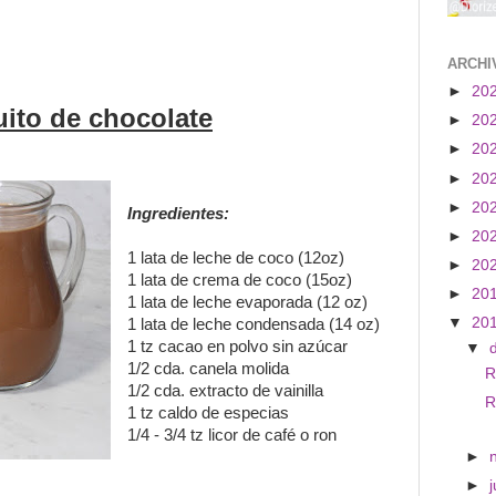
ARCHI
►
20
ito de chocolate
►
20
►
20
►
20
►
20
Ingredientes:
►
20
1 lata de leche de coco (12oz)
►
20
1 lata de crema de coco (15oz)
►
20
1 lata de leche evaporada (12 oz)
▼
20
1 lata de leche condensada (14 oz)
1 tz cacao en polvo sin azúcar
▼
1/2 cda. canela molida
R
1/2 cda. extracto de vainilla
R
1 tz caldo de especias
1/4 - 3/4 tz licor de café o ron
►
►
j