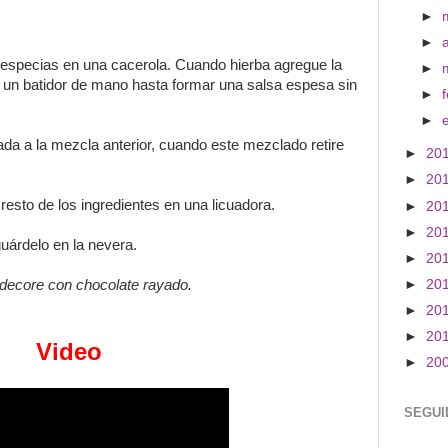
►
►
de especias en una cacerola. Cuando hierba agregue la
►
 un batidor de mano hasta formar una salsa espesa sin
►
►
da a la mezcla anterior, cuando este mezclado retire
►
20
►
20
 resto de los ingredientes en una licuadora.
►
20
►
20
guárdelo en la nevera.
►
20
 decore con chocolate rayado.
►
20
►
20
►
20
Video
►
20
SEGUI