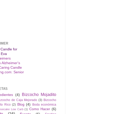
IMER
 Candle for
 Eva
s Alzheimer's
Caring Candle
ETAS
Bizcocho Mojadito
edientes
(4)
izcocho de Caja Mejorado
(3)
Bizcocho
Blog
(4)
to Rico
(2)
Boda económica
Como Hacer
(6)
esecake Low Carb
(1)
to
(16)