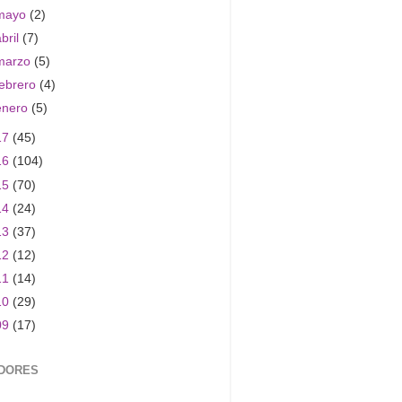
mayo
(2)
abril
(7)
marzo
(5)
febrero
(4)
enero
(5)
17
(45)
16
(104)
15
(70)
14
(24)
13
(37)
12
(12)
11
(14)
10
(29)
09
(17)
DORES