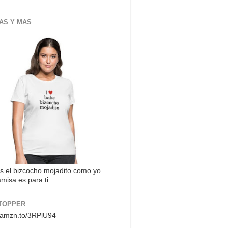
AS Y MAS
s el bizcocho mojadito como yo
misa es para ti.
TOPPER
//amzn.to/3RPlU94