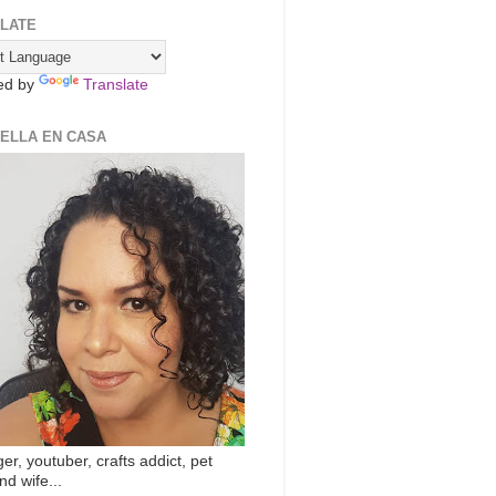
LATE
ed by
Translate
ZELLA EN CASA
er, youtuber, crafts addict, pet
nd wife...