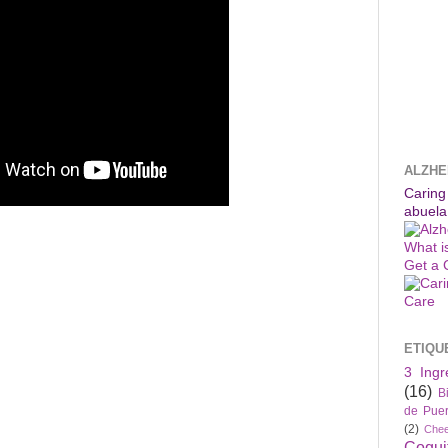
ALZHE
Caring
abuela
What i
Get a 
ETIQU
3 Ingr
(16)
B
de Puer
(2)
Che
Coqui