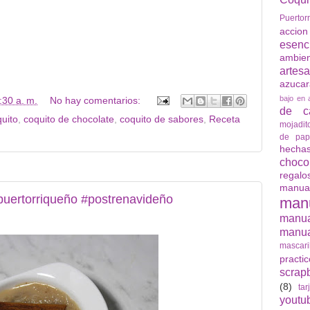
Puertor
accio
esenc
ambie
artes
azuca
bajo en 
:30 a. m.
No hay comentarios:
de ca
uito
,
coquito de chocolate
,
coquito de sabores
,
Receta
mojadit
de pap
hech
choco
regalo
manua
puertorriqueño #postrenavideño
man
manu
manua
mascari
practi
scrap
(8)
tar
youtu