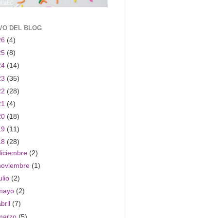
VO DEL BLOG
26
(4)
25
(8)
24
(14)
23
(35)
22
(28)
21
(4)
20
(18)
19
(11)
18
(28)
diciembre
(2)
noviembre
(1)
ulio
(2)
mayo
(2)
abril
(7)
marzo
(5)