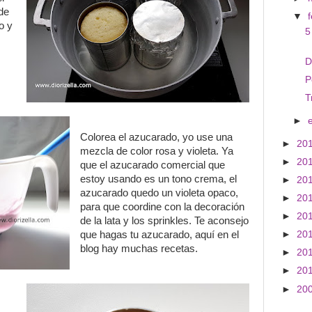
de
▼
o y
5
D
P
T
►
Colorea el azucarado, yo use una
►
20
mezcla de color rosa y violeta. Ya
►
20
que el azucarado comercial que
estoy usando es un tono crema, el
►
20
azucarado quedo un violeta opaco,
►
20
para que coordine con la decoración
►
20
de la lata y los sprinkles. Te aconsejo
►
20
que hagas tu azucarado, aquí en el
blog hay muchas recetas.
►
20
►
20
►
20