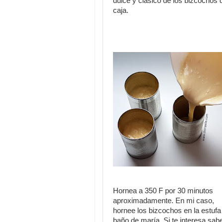
dulce y clásico de los bizcochos 
caja.
Hornea a 350 F por 30 minutos
aproximadamente. En mi caso,
hornee los bizcochos en la estufa
baño de maría. Si te interesa sab