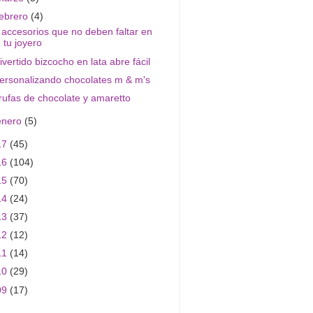
febrero
(4)
 accesorios que no deben faltar en
tu joyero
ivertido bizcocho en lata abre fácil
ersonalizando chocolates m & m's
rufas de chocolate y amaretto
enero
(5)
17
(45)
16
(104)
15
(70)
14
(24)
13
(37)
12
(12)
11
(14)
10
(29)
09
(17)