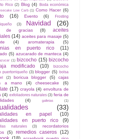
Blog
(4)
to Rico
(2)
Boda económica
Como Hacer
(6)
esecake Low Carb
(1)
to
(16)
Evento
(6)
Frosting
Navidad
(26)
riqueño
(3)
aceites
n de gracias
(8)
iales
(14)
aceites para masaje
(5)
nte
(4)
aromaterapia
(5)
anias en puerto rico
(11)
rado
(5)
azucarado de manteca
(4)
bizcocho
(15)
bizcocho
azucar
(1)
ja modificado
(10)
bizcocho
blogger
(5)
o puertorriqueño
(3)
bolsa
boricua blogger
(5)
cajas
el
(2)
as a mano
(4)
cheesecake
(6)
late
(17)
crayola
(4)
envoltura de
s
(4)
feria de
exfoliadores naturales
(3)
lidades
(4)
galletas
(1)
ualidades
(33)
alidades en papel
(10)
lidades en puerto rico
(9)
recordatorios
llas naturales
(3)
remedios caseros
(12)
cos
(5)
book
(18)
scrapbook puerto rico