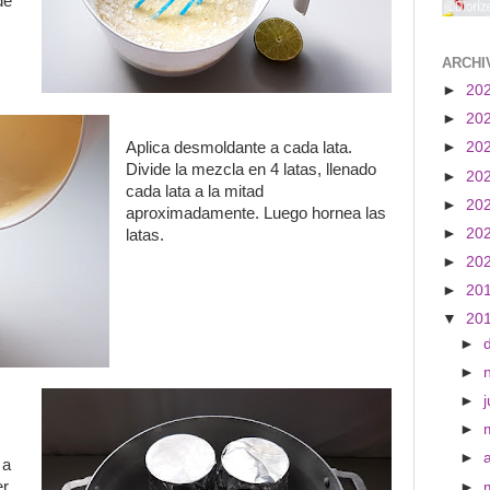
de
ARCHI
►
20
►
20
Aplica desmoldante a cada lata.
►
20
Divide la mezcla en 4 latas, llenado
►
20
cada lata a la mitad
►
20
aproximadamente. Luego hornea las
►
20
latas.
►
20
►
20
▼
20
►
►
►
j
►
►
 a
er
►