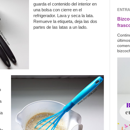
guarda el contenido del interior en
ENTRA
una bolsa con cierre en el
refrigerador. Lava y seca la lata.
Bizco
Remueve la etiqueta, deja las dos
frasc
partes de las latas a un lado.
Contin
último
comenz
bizcoc
o
a
la