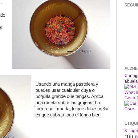
.
SEGUI
odo
el
ALZHE
Caring
abuela
Usando una manga pastelera y
puedes usar cualquier duya o
What i
boquilla grande que tengas. Aplica
Get a 
una roseta sobre las grajeas. La
forma no importa, lo que debes velar
es que cubras todo el fondo bien.
ETIQU
3 Ingr
(16)
B