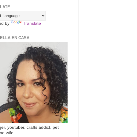
LATE
ed by
Translate
ZELLA EN CASA
er, youtuber, crafts addict, pet
nd wife...