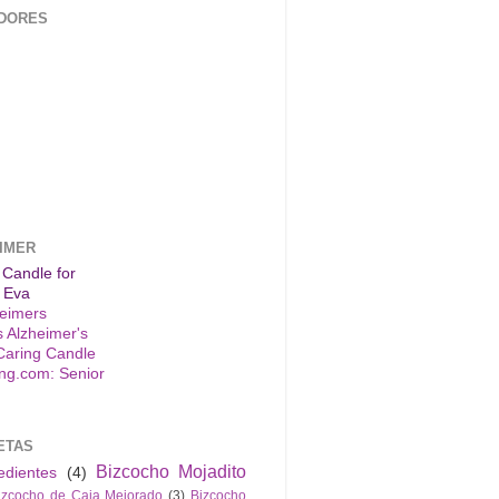
DORES
IMER
 Candle for
 Eva
s Alzheimer's
Caring Candle
ETAS
Bizcocho Mojadito
edientes
(4)
izcocho de Caja Mejorado
(3)
Bizcocho