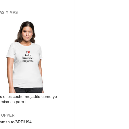
AS Y MAS
s el bizcocho mojadito como yo
misa es para ti.
TOPPER
//amzn.to/3RPlU94