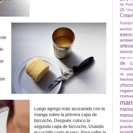
de Puer
(2)
Che
Coqui
Puertor
accio
esenc
Este
ambie
artes
do
azuca
bajo en 
or
de ca
mojadit
de pap
ión
hech
choco
regalo
manua
man
Luego agrego más azucarado con la
manu
manga sobre la primera capa de
manua
bizcocho. Después coloco la
mascari
segunda capa de bizcocho. Usando
practi
scrap
el cuchillo corto al raso. Para sellar la