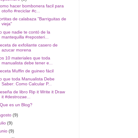
omo hacer bombonera facil para
otoño #reciclar #c...
ortitas de calabaza "Barriguitas de
vieja"
o que nadie te contó de la
mantequilla #reposteri...
eceta de exfoliante casero de
azucar morena
os 10 materiales que toda
manualista debe tener e...
eceta Muffin de guineo fácil
o que toda Manualista Debe
Saber: Como Calcular P...
eseña de libro Rip it Write it Draw
it #destrozae...
Que es un Blog?
agosto
(9)
ulio
(9)
junio
(9)