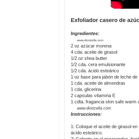
Exfoliador casero de azú
Ingredientes:
www.diorizella.com
2 oz azúcar morena
4 cda. aceite de girasol
1/2 oz shea butter
1/2 cda. cera emulsionante
1/2 cda. ácido esteárico
1 oz base para jabón de leche de
1 cda. aceite de almendras
1 cda. glicerina
2 capsulas vitamina E
1 cdta. fragancia skin safe warm
www.diorizella.com
Instrucciones:
1: Coloque el aceite de girasol en
ácido esteárico.