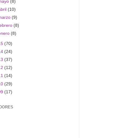
mayo
(8)
abril
(10)
marzo
(9)
febrero
(8)
enero
(8)
15
(70)
14
(24)
13
(37)
12
(12)
11
(14)
10
(29)
09
(17)
DORES