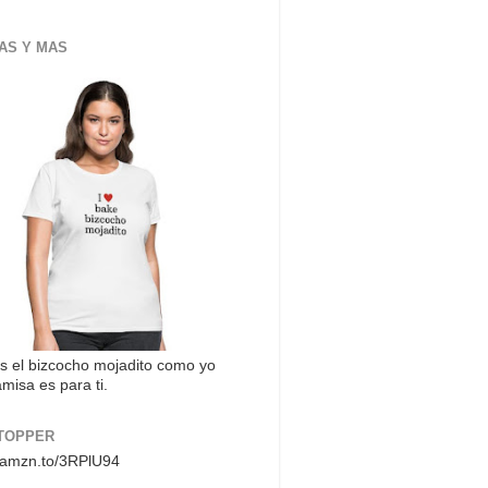
AS Y MAS
s el bizcocho mojadito como yo
misa es para ti.
TOPPER
//amzn.to/3RPlU94