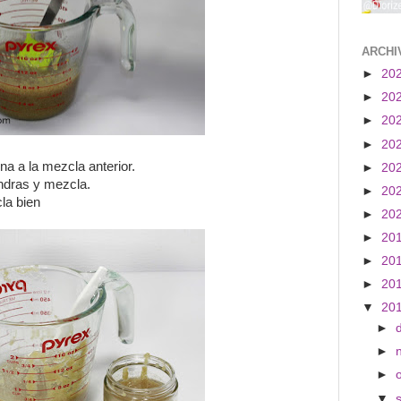
ARCHI
►
20
►
20
►
20
►
20
a a la mezcla anterior.
►
20
ndras y mezcla.
►
20
la bien
►
20
►
20
►
20
►
20
▼
20
►
►
►
▼