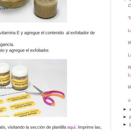
C
T
L
itamina E y agregue el contenido al exfoliador de
R
agancia.
io y agregue el exfoliador.
L
R
L
R
¿
►
►
j
►
is, visitando la sección de plantilla
aquí
. Imprime las,