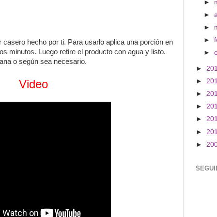
►
►
►
►
r casero hecho por ti. Para usarlo aplica una porción en
ios minutos. Luego retire el producto con agua y listo.
►
ana o según sea necesario.
►
20
Video
►
20
►
20
►
20
►
20
►
20
►
20
SEGUI