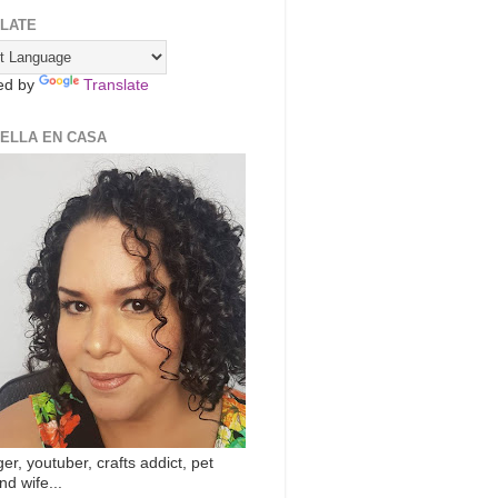
LATE
ed by
Translate
ZELLA EN CASA
er, youtuber, crafts addict, pet
nd wife...