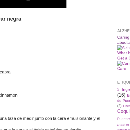
car negra
ALZHE
Caring
abuela
What i
Get a 
 cabra
ETIQU
3 Ingr
(16)
 cinnamon
B
de Puer
(2)
Che
Coqui
 una taza de medir junto con la cera emulsionante y el
Puertor
accio
esenc