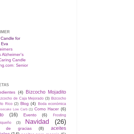
IMER
 Candle for
 Eva
s Alzheimer's
Caring Candle
ETAS
Bizcocho Mojadito
edientes
(4)
izcocho de Caja Mejorado
(3)
Bizcocho
Blog
(4)
to Rico
(2)
Boda económica
Como Hacer
(6)
esecake Low Carb
(1)
to
(16)
Evento
(6)
Frosting
Navidad
(26)
riqueño
(3)
aceites
n de gracias
(8)
iales
(14)