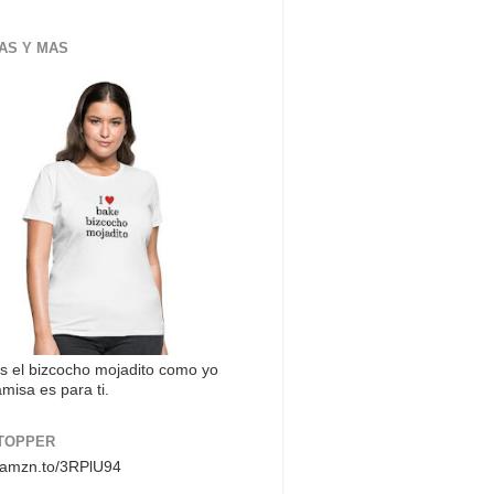
AS Y MAS
s el bizcocho mojadito como yo
misa es para ti.
TOPPER
//amzn.to/3RPlU94