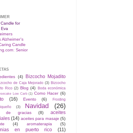
IMER
 Candle for
 Eva
s Alzheimer's
Caring Candle
ETAS
Bizcocho Mojadito
edientes
(4)
izcocho de Caja Mejorado
(3)
Bizcocho
Blog
(4)
to Rico
(2)
Boda económica
Como Hacer
(6)
esecake Low Carb
(1)
to
(16)
Evento
(6)
Frosting
Navidad
(26)
riqueño
(3)
aceites
n de gracias
(8)
iales
(14)
aceites para masaje
(5)
nte
(4)
aromaterapia
(5)
anias en puerto rico
(11)