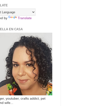
LATE
ed by
Translate
ZELLA EN CASA
er, youtuber, crafts addict, pet
nd wife...