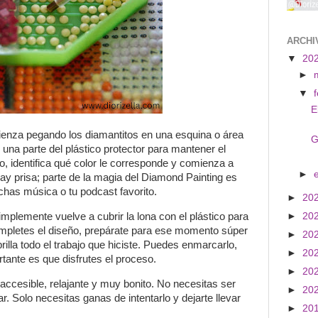
ARCHI
▼
20
►
▼
E
ienza pegando los diamantitos en una esquina o área
G
una parte del plástico protector para mantener el
, identifica qué color le corresponde y comienza a
►
hay prisa; parte de la magia del Diamond Painting es
has música o tu podcast favorito.
►
20
implemente vuelve a cubrir la lona con el plástico para
►
20
ompletes el diseño, prepárate para ese momento súper
►
20
rilla todo el trabajo que hiciste. Puedes enmarcarlo,
►
20
rtante es que disfrutes el proceso.
►
20
ccesible, relajante y muy bonito. No necesitas ser
►
20
r. Solo necesitas ganas de intentarlo y dejarte llevar
►
20