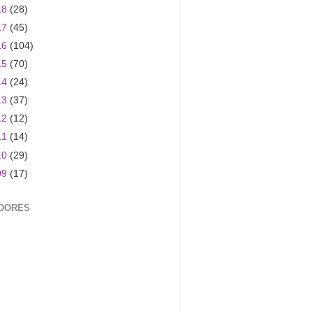
18
(28)
17
(45)
16
(104)
15
(70)
14
(24)
13
(37)
12
(12)
11
(14)
10
(29)
09
(17)
DORES