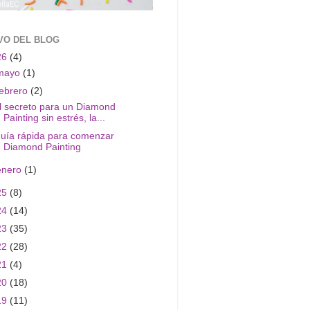
VO DEL BLOG
26
(4)
mayo
(1)
febrero
(2)
l secreto para un Diamond
Painting sin estrés, la...
uía rápida para comenzar
Diamond Painting
enero
(1)
25
(8)
24
(14)
23
(35)
22
(28)
21
(4)
20
(18)
19
(11)