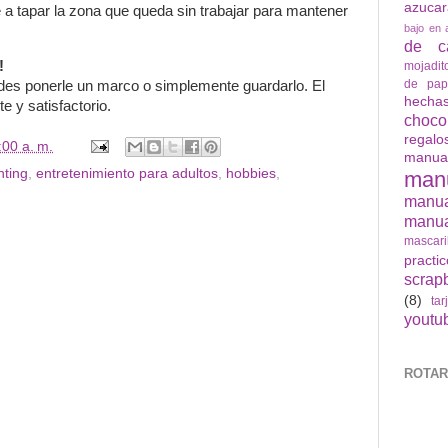
azuca
e a tapar la zona que queda sin trabajar para mantener
bajo en 
de ca
!
mojadit
de pap
des ponerle un marco o simplemente guardarlo. El
hech
te y satisfactorio.
choco
regalo
:00 a. m.
manua
ting
,
entretenimiento para adultos
,
hobbies
,
man
manu
manua
mascari
practi
scrap
(8)
tar
youtu
ROTAR