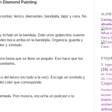
en Diamond Painting
ALZHE
cesitas: lienzo, diamantes, bandejita, lápiz y cera. No
Caring
abuela
What i
 y échalo en la bandeja. Dale unos golpecitos suaves
Get a 
en boca arriba en la bandejita. Organiza, guarda y
olor y símbolo.
ETIQU
cera hasta que se llene un poquito. Eso hace que los
vantarlos.
3 Ingr
(16)
B
de Puer
co del lienzo (no todo a la vez). Escoge un símbolo y
(2)
Che
el color que corresponde.
Coqui
Puertor
accio
sentada. Pon música, escucha un podcast o tu
esenc
ambie
artes