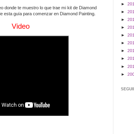
►
20
eo donde te muestro lo que trae mi kit de Diamond
►
20
de esta guía para comenzar en Diamond Painting.
►
20
Video
►
20
►
20
►
20
►
20
►
20
►
20
►
20
SEGUI