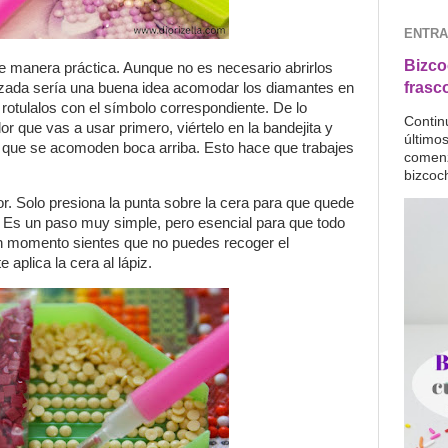
ENTRA
Bizco
e manera práctica. Aunque no es necesario abrirlos
frasc
izada sería una buena idea acomodar los diamantes en
 rotulalos con el símbolo correspondiente. De lo
Contin
or que vas a usar primero, viértelo en la bandejita y
último
 que se acomoden boca arriba. Esto hace que trabajes
comenz
bizcoc
or. Solo presiona la punta sobre la cera para que quede
s. Es un paso muy simple, pero esencial para que todo
gún momento sientes que no puedes recoger el
 aplica la cera al lápiz.