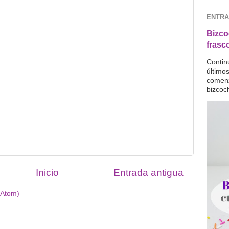
ENTRA
Bizco
frasc
Contin
último
comenz
bizcoc
Inicio
Entrada antigua
(Atom)