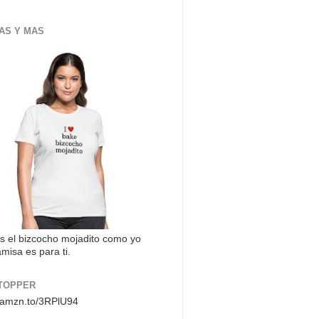
AS Y MAS
s el bizcocho mojadito como yo
misa es para ti.
TOPPER
//amzn.to/3RPlU94