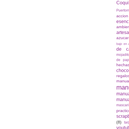
Coqui
Puertor
accio
esenc
ambie
artes
azuca
bajo en 
de ca
mojadit
de pap
hech
choco
regalo
manua
man
manu
manua
mascari
practi
scrap
(8)
tar
youtu