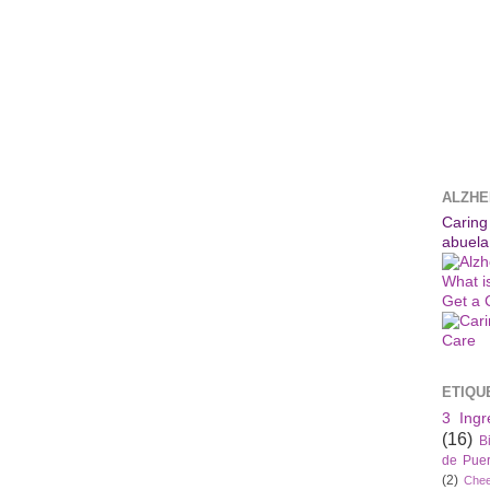
ALZHE
Caring
abuela
What i
Get a 
ETIQU
3 Ingr
(16)
B
de Puer
(2)
Che