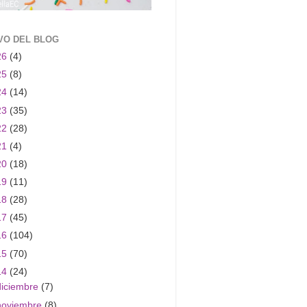
VO DEL BLOG
26
(4)
25
(8)
24
(14)
23
(35)
22
(28)
21
(4)
20
(18)
19
(11)
18
(28)
17
(45)
16
(104)
15
(70)
14
(24)
diciembre
(7)
noviembre
(8)