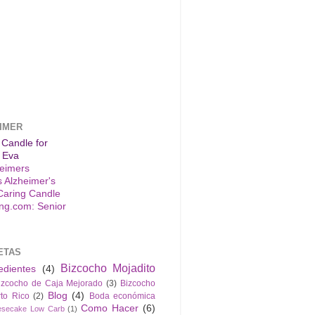
IMER
 Candle for
 Eva
s Alzheimer's
Caring Candle
ETAS
Bizcocho Mojadito
edientes
(4)
izcocho de Caja Mejorado
(3)
Bizcocho
Blog
(4)
to Rico
(2)
Boda económica
Como Hacer
(6)
esecake Low Carb
(1)