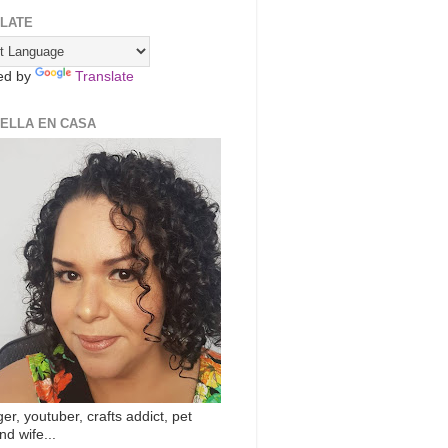
LATE
ed by
Translate
ZELLA EN CASA
er, youtuber, crafts addict, pet
nd wife...