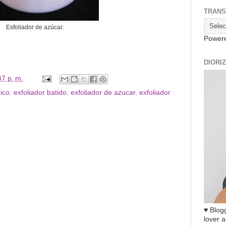
TRANS
Exfoliador de azúcar.
Power
DIORI
47 p. m.
ico
,
exfoliador batido
,
exfoliador de azucar
,
exfoliador
♥ Blogg
lover a