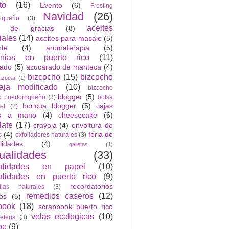
to
(16)
Evento
(6)
Frosting
Navidad
(26)
riqueño
(3)
aceites
n de gracias
(8)
iales
(14)
aceites para masaje
(5)
nte
(4)
aromaterapia
(5)
anias en puerto rico
(11)
rado
(5)
azucarado de manteca
(4)
bizcocho
(15)
bizcocho
azucar
(1)
ja modificado
(10)
bizcocho
blogger
(5)
o puertorriqueño
(3)
bolsa
boricua blogger
(5)
cajas
el
(2)
as a mano
(4)
cheesecake
(6)
late
(17)
crayola
(4)
envoltura de
s
(4)
feria de
exfoliadores naturales
(3)
lidades
(4)
galletas
(1)
ualidades
(33)
alidades en papel
(10)
lidades en puerto rico
(9)
recordatorios
llas naturales
(3)
remedios caseros
(12)
cos
(5)
book
(18)
scrapbook puerto rico
velas ecologicas
(10)
jeteria
(3)
be
(9)