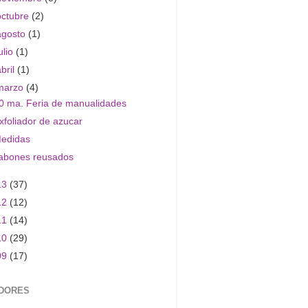
octubre
(2)
agosto
(1)
ulio
(1)
abril
(1)
marzo
(4)
0 ma. Feria de manualidades
xfoliador de azucar
edidas
abones reusados
13
(37)
12
(12)
11
(14)
10
(29)
09
(17)
DORES