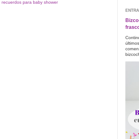
,
recuerdos para baby shower
ENTRA
Bizco
frasc
Contin
último
comenz
bizcoc