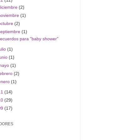
12
(12)
diciembre
(2)
noviembre
(1)
octubre
(2)
septiembre
(1)
ecuerdos para "baby shower"
ulio
(1)
junio
(1)
mayo
(1)
febrero
(2)
enero
(1)
11
(14)
10
(29)
09
(17)
DORES