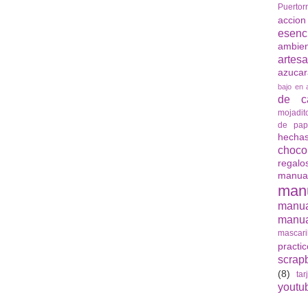
Puertor
accio
esenc
ambie
artes
azuca
bajo en 
de ca
mojadit
de pap
hech
choco
regalo
manua
man
manu
manua
mascari
practi
scrap
(8)
tar
youtu