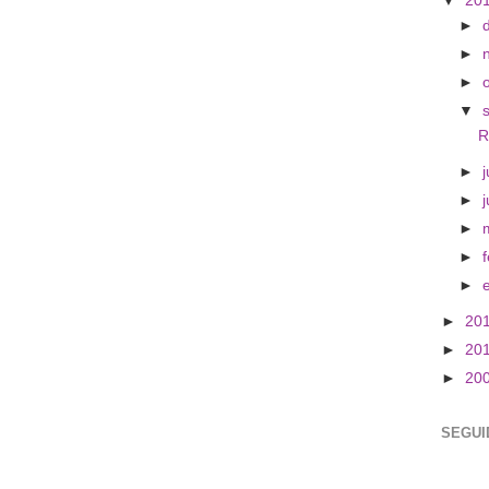
▼
20
►
►
►
▼
R
►
j
►
►
►
►
►
20
►
20
►
20
SEGUI