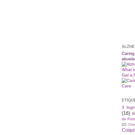
ALZHE
Caring
abuela
What i
Get a 
ETIQU
3 Ingr
(16)
B
de Puer
(2)
Che
Coqui