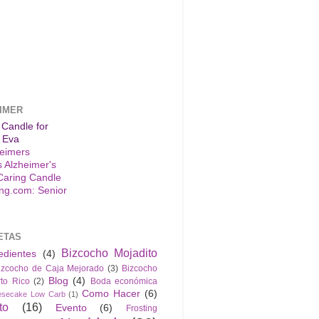
IMER
 Candle for
 Eva
s Alzheimer's
Caring Candle
ETAS
Bizcocho Mojadito
edientes
(4)
izcocho de Caja Mejorado
(3)
Bizcocho
Blog
(4)
to Rico
(2)
Boda económica
Como Hacer
(6)
esecake Low Carb
(1)
to
(16)
Evento
(6)
Frosting