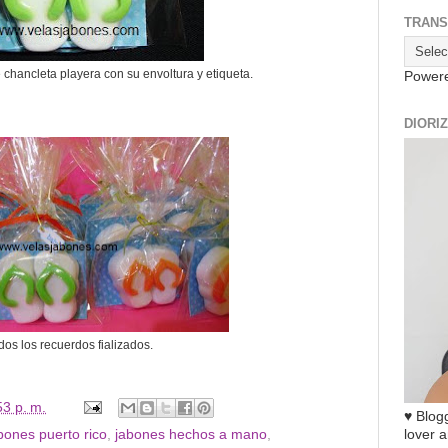
TRANS
chancleta playera con su envoltura y etiqueta.
Power
DIORI
dos los recuerdos fializados.
53 p. m.
♥ Blogg
lover a
bones puerto rico
,
jabones hechos a mano
,