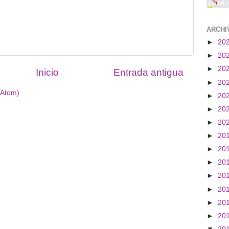
ARCHI
►
20
►
20
►
20
Inicio
Entrada antigua
►
20
(Atom)
►
20
►
20
►
20
►
20
►
20
►
20
►
20
►
20
►
20
►
20