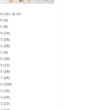
VO DEL BLOG
26
(4)
25
(8)
24
(14)
23
(35)
22
(28)
21
(4)
20
(18)
19
(11)
18
(28)
17
(45)
16
(104)
15
(70)
14
(24)
13
(37)