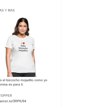
AS Y MAS
s el bizcocho mojadito como yo
misa es para ti.
TOPPER
//amzn.to/3RPlU94