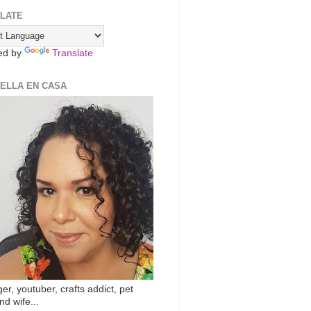
LATE
ed by
Translate
ZELLA EN CASA
er, youtuber, crafts addict, pet
nd wife...