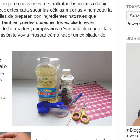
el hogar en ocasiones me maltratan las manos o la piel.
TRANS
xcelentes para sacar las células muertas y humectar la
iles de preparar, con ingredientes naturales que
 Tambien puedes obsequiar los exfoliadores en
Power
 de las madres, cumpleaños o San Valentín que está a
ocasión te voy a mostrar cómo hacer un exfoliador de
DIORI
e
al o
ta,
,
eta
♥ Blogg
lover a