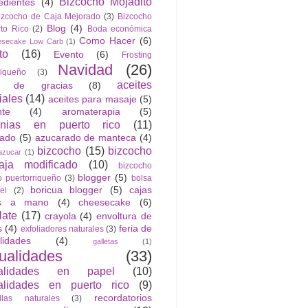
Bizcocho Mojadito
edientes
(4)
izcocho de Caja Mejorado
(3)
Bizcocho
Blog
(4)
to Rico
(2)
Boda económica
Como Hacer
(6)
esecake Low Carb
(1)
to
(16)
Evento
(6)
Frosting
Navidad
(26)
riqueño
(3)
aceites
n de gracias
(8)
iales
(14)
aceites para masaje
(5)
nte
(4)
aromaterapia
(5)
anias en puerto rico
(11)
rado
(5)
azucarado de manteca
(4)
bizcocho
(15)
bizcocho
azucar
(1)
ja modificado
(10)
bizcocho
blogger
(5)
o puertorriqueño
(3)
bolsa
boricua blogger
(5)
cajas
el
(2)
as a mano
(4)
cheesecake
(6)
late
(17)
crayola
(4)
envoltura de
s
(4)
feria de
exfoliadores naturales
(3)
lidades
(4)
galletas
(1)
ualidades
(33)
alidades en papel
(10)
lidades en puerto rico
(9)
recordatorios
llas naturales
(3)