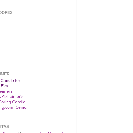
DORES
IMER
 Candle for
 Eva
s Alzheimer's
Caring Candle
ETAS