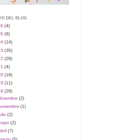
VO DEL BLOG
26
(4)
25
(8)
24
(14)
23
(35)
22
(28)
21
(4)
20
(18)
19
(11)
18
(28)
diciembre
(2)
noviembre
(1)
ulio
(2)
mayo
(2)
abril
(7)
marzo
(5)