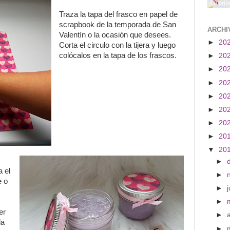
Traza la tapa del frasco en papel de
scrapbook de la temporada de San
ARCHI
Valentín o la ocasión que desees.
►
20
Corta el circulo con la tijera y luego
colócalos en la tapa de los frascos.
►
20
►
20
►
20
►
20
►
20
►
20
►
20
▼
20
►
a el
►
e o
►
j
►
er
►
la
►