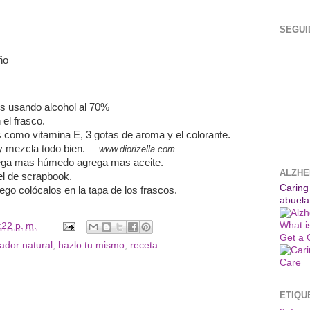
SEGUI
ño
cos usando alcohol al 70%
 el frasco.
 como vitamina E, 3 gotas de aroma y el colorante.
e y mezcla todo bien.
www.diorizella.com
rega mas húmedo agrega mas aceite.
ALZHE
pel de scrapbook.
Caring
luego colócalos en la tapa de los frascos.
abuela
What i
:22 p. m.
Get a 
iador natural
,
hazlo tu mismo
,
receta
ETIQU