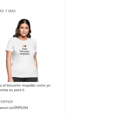
AS Y MAS
s el bizcocho mojadito como yo
misa es para ti.
TOPPER
//amzn.to/3RPlU94