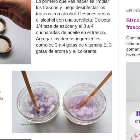
Lo primero que vas hacer es limpiar
los frascos y luego desinfectar los
ENTRA
frascos con alcohol. Después secas
el alcohol con una servilleta. Colocar
Bizco
1/4 taza de azúcar y el 3 a 4
frasc
cucharadas de aceite en el frasco.
Contin
Agregar los demás ingredientes
último
como de 3 a 4 gotas de vitamina E, 3
comenz
gotas de aroma y el colorante.
bizcoc
r
do