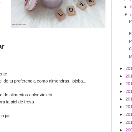
.
►
▼
P
E
P
ar
C
M
►
20
ente
►
20
el de tu preferencia como almendras, jojoba...
►
20
►
20
e de alimentos color violeta
►
20
a la piel de fresa
►
20
►
20
on jar
►
20
►
20