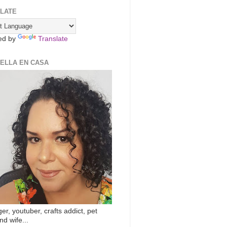
LATE
ed by
Translate
ZELLA EN CASA
er, youtuber, crafts addict, pet
nd wife...