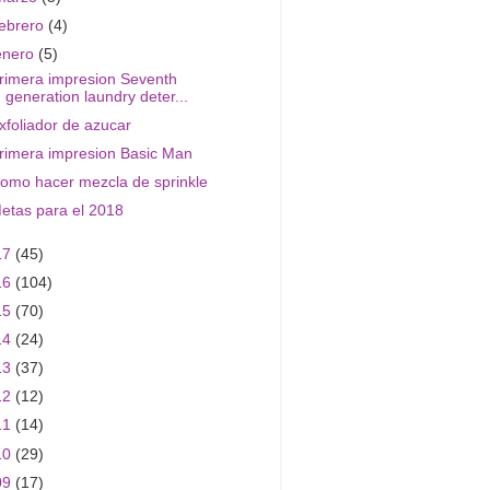
febrero
(4)
enero
(5)
rimera impresion Seventh
generation laundry deter...
xfoliador de azucar
rimera impresion Basic Man
omo hacer mezcla de sprinkle
etas para el 2018
17
(45)
16
(104)
15
(70)
14
(24)
13
(37)
12
(12)
11
(14)
10
(29)
09
(17)