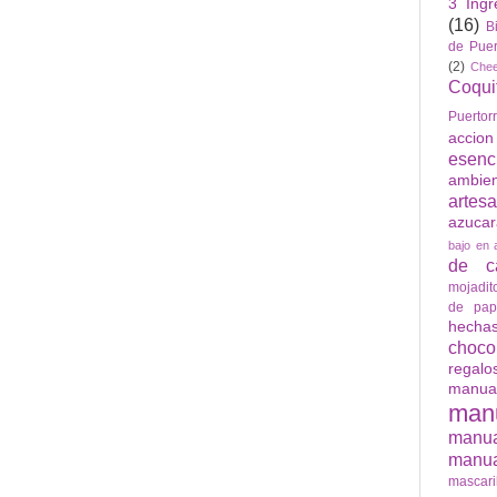
3 Ingr
(16)
B
de Puer
(2)
Che
Coqui
Puertor
accio
esenc
ambie
artes
azuca
bajo en 
de ca
mojadit
de pap
hech
choco
regalo
manua
man
manu
manua
mascari