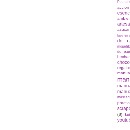
Puertor
accio
esenc
ambie
artes
azuca
bajo en 
de ca
mojadit
de pap
hech
choco
regalo
manua
man
manu
manua
mascari
practi
scrap
(8)
tar
youtu