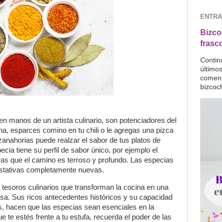
ENTRA
Bizco
frasc
Contin
último
comenz
bizcoc
n manos de un artista culinario, son potenciadores del
na, esparces comino en tu chili o le agregas una pizca
nahorias puede realzar el sabor de tus platos de
ia tiene su perfil de sabor único, por ejemplo el
tras que el camino es terroso y profundo. Las especias
ustativas completamente nuevas.
tesoros culinarios que transforman la cocina en una
osa. Sus ricos antecedentes históricos y su capacidad
s, hacen que las especias sean esenciales en la
e te estés frente a tu estufa, recuerda el poder de las