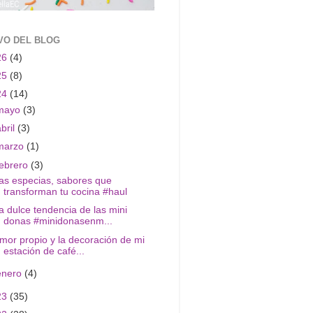
VO DEL BLOG
26
(4)
25
(8)
24
(14)
mayo
(3)
abril
(3)
marzo
(1)
febrero
(3)
as especias, sabores que
transforman tu cocina #haul
a dulce tendencia de las mini
donas #minidonasenm...
mor propio y la decoración de mi
estación de café...
enero
(4)
23
(35)