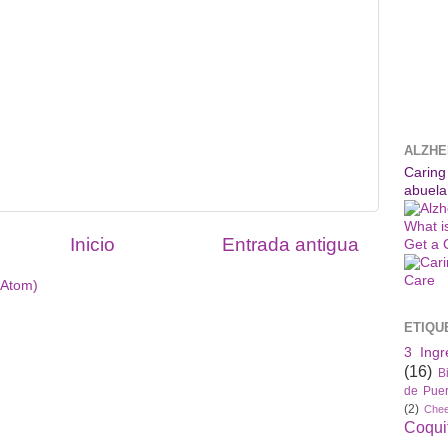
ALZHE
Caring
abuela
What i
Inicio
Entrada antigua
Get a 
(Atom)
ETIQU
3 Ingr
(16)
B
de Puer
(2)
Che
Coqui