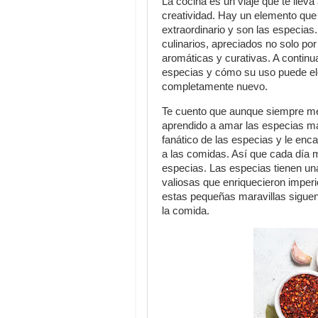
La cocina es un viaje que te lle
creatividad. Hay un elemento que 
extraordinario y son las especias
culinarios, apreciados no solo po
aromáticas y curativas. A contin
especias y cómo su uso puede elev
completamente nuevo.
Te cuento que aunque siempre me
aprendido a amar las especias má
fanático de las especias y le enc
a las comidas. Así que cada día 
especias. Las especias tienen una 
valiosas que enriquecieron imperi
estas pequeñas maravillas siguen
la comida.