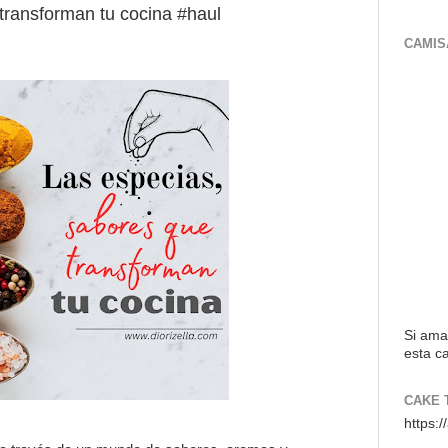
transforman tu cocina #haul
CAMIS
Si ama
esta ca
CAKE 
https: