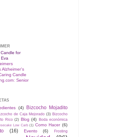
IMER
 Candle for
 Eva
s Alzheimer's
Caring Candle
ETAS
Bizcocho Mojadito
edientes
(4)
izcocho de Caja Mejorado
(3)
Bizcocho
Blog
(4)
to Rico
(2)
Boda económica
Como Hacer
(6)
esecake Low Carb
(1)
to
(16)
Evento
(6)
Frosting