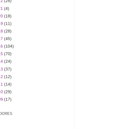
22
(28)
21
(4)
20
(18)
19
(11)
18
(28)
17
(45)
16
(104)
15
(70)
14
(24)
13
(37)
12
(12)
11
(14)
10
(29)
09
(17)
DORES