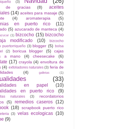
Navidad
(26)
riqueño
(3)
aceites
n de gracias
(8)
iales
(14)
aceites para masaje
(5)
nte
(4)
aromaterapia
(5)
anias en puerto rico
(11)
rado
(5)
azucarado de manteca
(4)
bizcocho
(15)
bizcocho
azucar
(1)
ja modificado
(10)
bizcocho
blogger
(5)
o puertorriqueño
(3)
bolsa
boricua blogger
(5)
cajas
el
(2)
as a mano
(4)
cheesecake
(6)
late
(17)
crayola
(4)
envoltura de
s
(4)
feria de
exfoliadores naturales
(3)
lidades
(4)
galletas
(1)
ualidades
(33)
alidades en papel
(10)
lidades en puerto rico
(9)
recordatorios
llas naturales
(3)
remedios caseros
(12)
cos
(5)
book
(18)
scrapbook puerto rico
velas ecologicas
(10)
jeteria
(3)
be
(9)