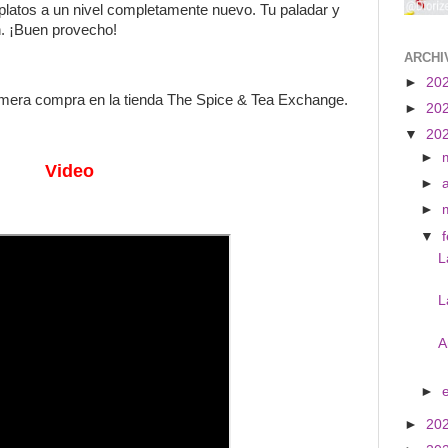
 platos a un nivel completamente nuevo. Tu paladar y
n. ¡Buen provecho!
ARCHI
►
20
rimera compra en la tienda The Spice & Tea Exchange.
►
20
▼
20
►
Video
►
►
▼
L
L
A
►
►
20