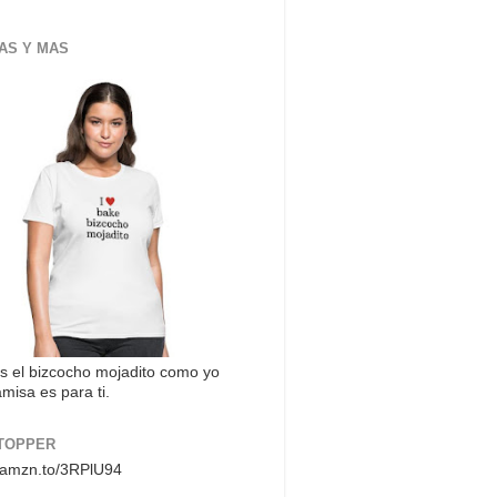
AS Y MAS
s el bizcocho mojadito como yo
misa es para ti.
TOPPER
//amzn.to/3RPlU94