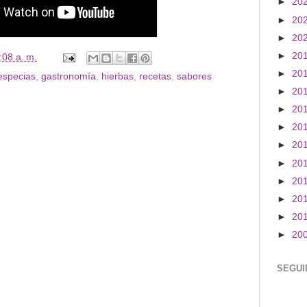
►
20
►
20
►
20
►
20
:08 a. m.
►
20
especias
,
gastronomía
,
hierbas
,
recetas
,
sabores
►
20
►
20
►
20
►
20
►
20
►
20
►
20
►
20
►
20
SEGUI