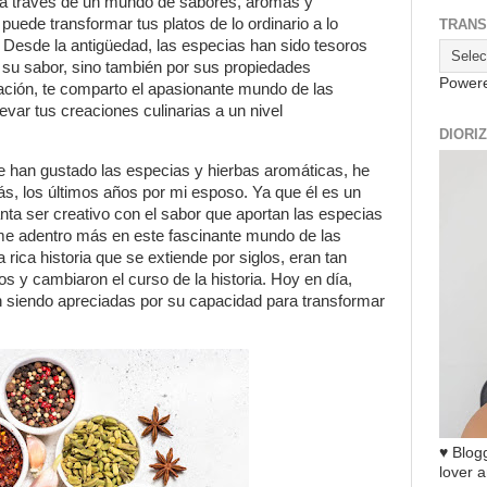
va a través de un mundo de sabores, aromas y
puede transformar tus platos de lo ordinario a lo
TRANS
. Desde la antigüedad, las especias han sido tesoros
r su sabor, sino también por sus propiedades
Power
uación, te comparto el apasionante mundo de las
ar tus creaciones culinarias a un nivel
DIORI
 han gustado las especias y hierbas aromáticas, he
s, los últimos años por mi esposo. Ya que él es un
anta ser creativo con el sabor que aportan las especias
me adentro más en este fascinante mundo de las
rica historia que se extiende por siglos, eran tan
os y cambiaron el curso de la historia. Hoy en día,
 siendo apreciadas por su capacidad para transformar
♥ Blogg
lover a