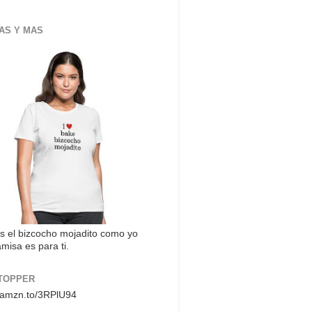
AS Y MAS
s el bizcocho mojadito como yo
misa es para ti.
TOPPER
//amzn.to/3RPlU94