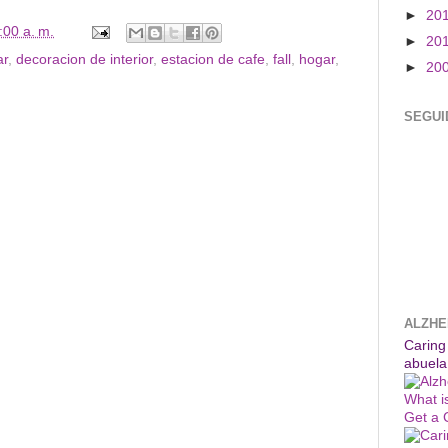
►
20
:00 a. m.
►
20
ar
,
decoracion de interior
,
estacion de cafe
,
fall
,
hogar
,
►
20
SEGUI
ALZHE
Caring
abuela
What i
Get a 