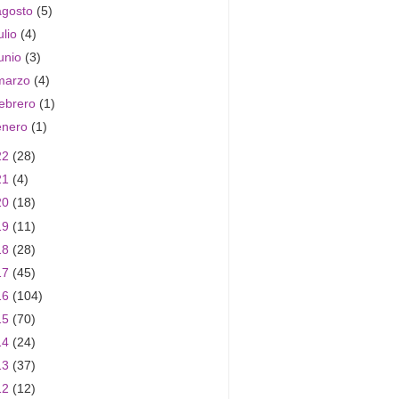
agosto
(5)
ulio
(4)
junio
(3)
marzo
(4)
febrero
(1)
enero
(1)
22
(28)
21
(4)
20
(18)
19
(11)
18
(28)
17
(45)
16
(104)
15
(70)
14
(24)
13
(37)
12
(12)