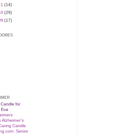
11
(14)
10
(29)
09
(17)
DORES
IMER
 Candle for
 Eva
s Alzheimer's
Caring Candle