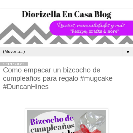
▼
1/13/2023
Como empacar un bizcocho de
cumpleaños para regalo #mugcake
#DuncanHines