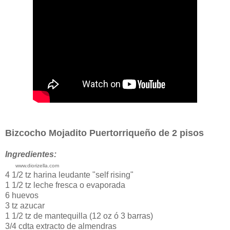
Bizcocho Mojadito Puertorriqueño de 2 pisos
Ingredientes:
www.diorizella.com
4 1/2 tz harina leudante "self rising"
1 1/2 tz leche fresca o evaporada
6 huevos
3 tz azucar
1 1/2 tz de mantequilla (12 oz ó 3 barras)
3/4 cdta extracto de almendras