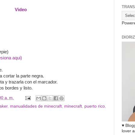
TRANS
Video
Power
DIORI
pie)
esiona aqui)
e.
era cortar la parte negra.
reta y trazarla con el marcador.
s bordes y listo.
00 a. m.
aker
,
manualidades de minecraft
,
minecraft
,
puerto rico
,
♥ Blogg
lover a