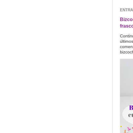
ENTRA
Bizco
frasc
Contin
último
comenz
bizcoc