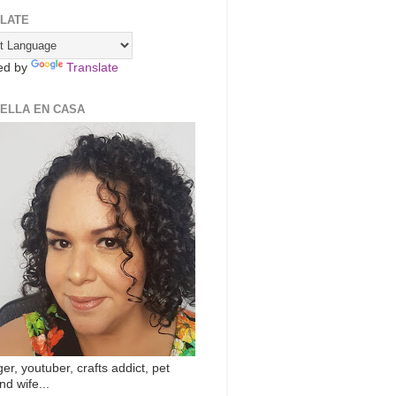
LATE
ed by
Translate
ZELLA EN CASA
er, youtuber, crafts addict, pet
nd wife...