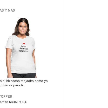
AS Y MAS
s el bizcocho mojadito como yo
misa es para ti.
TOPPER
//amzn.to/3RPlU94