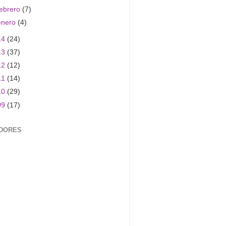
febrero
(7)
enero
(4)
14
(24)
13
(37)
12
(12)
11
(14)
10
(29)
09
(17)
DORES