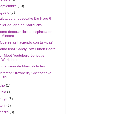
septiembre
(10)
agosto
(8)
aleta de cheesecake Big Hero 6
aller de Vine en Starbucks
omo decorar libreta inspirada en
Minecraft
Que estas haciendo con tu vida?
omo usar Candy Box Punch Board
er Meet Youtubers Boricuas
Workshop
3ma Feria de Manualidades
interest Strawberry Cheesecake
Dip
ulio
(1)
junio
(1)
mayo
(3)
abril
(6)
marzo
(3)