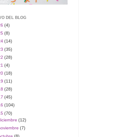
VO DEL BLOG
26
(4)
25
(8)
24
(14)
23
(35)
22
(28)
21
(4)
20
(18)
19
(11)
18
(28)
17
(45)
16
(104)
15
(70)
diciembre
(12)
noviembre
(7)
octubre
(8)