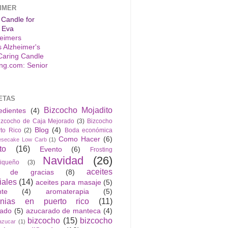
IMER
 Candle for
 Eva
s Alzheimer's
Caring Candle
ETAS
Bizcocho Mojadito
edientes
(4)
izcocho de Caja Mejorado
(3)
Bizcocho
Blog
(4)
to Rico
(2)
Boda económica
Como Hacer
(6)
esecake Low Carb
(1)
to
(16)
Evento
(6)
Frosting
Navidad
(26)
riqueño
(3)
aceites
n de gracias
(8)
iales
(14)
aceites para masaje
(5)
nte
(4)
aromaterapia
(5)
anias en puerto rico
(11)
rado
(5)
azucarado de manteca
(4)
bizcocho
(15)
bizcocho
azucar
(1)