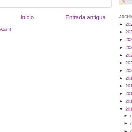
Inicio
Entrada antigua
ARCHI
►
20
(Atom)
►
20
►
20
►
20
►
20
►
20
►
20
►
20
►
20
►
20
►
20
▼
20
►
►
►