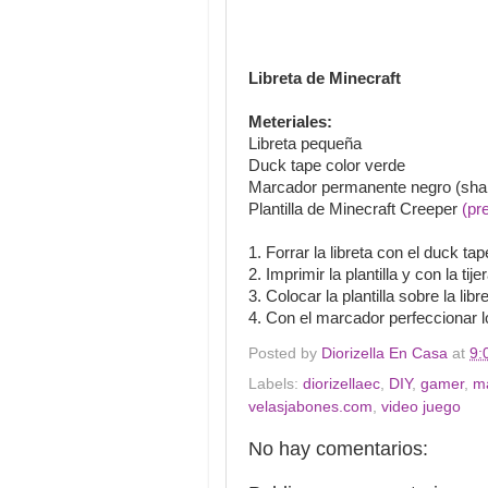
Libreta de Minecraft
Meteriales:
Libreta pequeña
Duck tape color verde
Marcador permanente negro (shar
Plantilla de Minecraft Creeper
(pr
1. Forrar la libreta con el duck tap
2. Imprimir la plantilla y con la tij
3. Colocar la plantilla sobre la lib
4. Con el marcador perfeccionar lo
Posted by
Diorizella En Casa
at
9:
Labels:
diorizellaec
,
DIY
,
gamer
,
m
velasjabones.com
,
video juego
No hay comentarios: