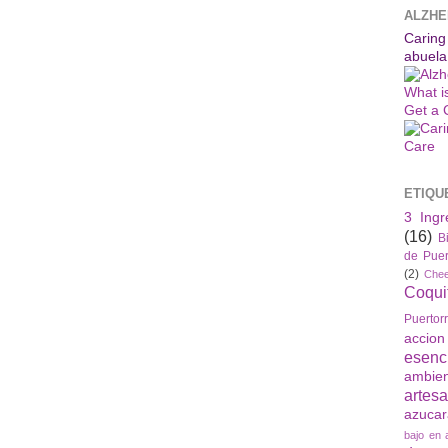
ALZHE
Caring
abuela
What i
Get a 
ETIQU
3 Ingr
(16)
B
de Puer
(2)
Che
Coqui
Puertor
accio
esenc
ambie
artes
azuca
bajo en 