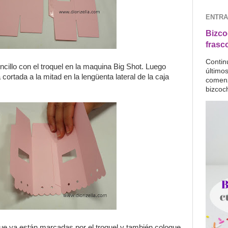
ENTRA
Bizco
frasc
Contin
ncillo con el troquel en la maquina Big Shot. Luego
último
cortada a la mitad en la lengüenta lateral de la caja
comenz
bizcoc
ue ya están marcadas por el troquel y también coloque