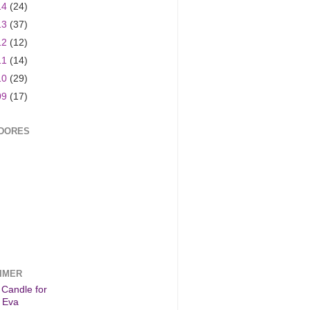
14
(24)
13
(37)
12
(12)
11
(14)
10
(29)
09
(17)
DORES
IMER
 Candle for
 Eva