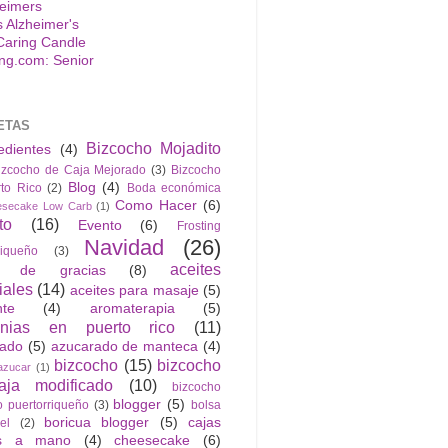
s Alzheimer's
Caring Candle
ETAS
Bizcocho Mojadito
edientes
(4)
izcocho de Caja Mejorado
(3)
Bizcocho
Blog
(4)
to Rico
(2)
Boda económica
Como Hacer
(6)
esecake Low Carb
(1)
to
(16)
Evento
(6)
Frosting
Navidad
(26)
riqueño
(3)
aceites
n de gracias
(8)
iales
(14)
aceites para masaje
(5)
nte
(4)
aromaterapia
(5)
anias en puerto rico
(11)
rado
(5)
azucarado de manteca
(4)
bizcocho
(15)
bizcocho
azucar
(1)
ja modificado
(10)
bizcocho
blogger
(5)
o puertorriqueño
(3)
bolsa
boricua blogger
(5)
cajas
el
(2)
as a mano
(4)
cheesecake
(6)