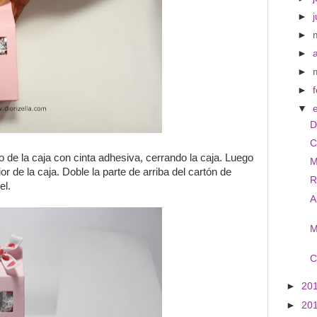
►
►
►
►
►
▼
D
C
jo de la caja con cinta adhesiva, cerrando la caja. Luego
M
or de la caja. Doble la parte de arriba del cartón de
R
el.
A
M
C
►
20
►
20