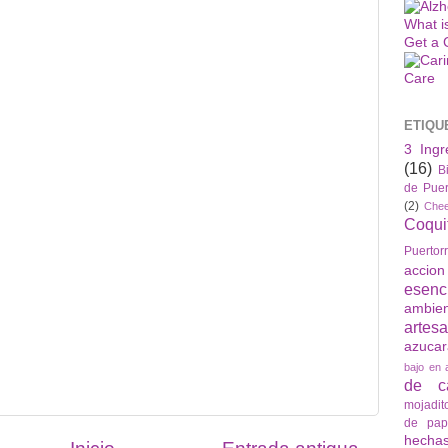
What i
Get a 
ETIQU
3 Ingr
(16)
B
de Puer
(2)
Che
Coqui
Puertor
accio
esenc
ambie
artes
azuca
bajo en 
de ca
mojadit
de pap
hech