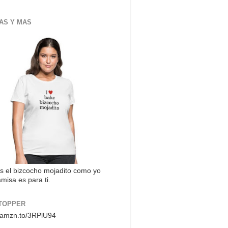
AS Y MAS
s el bizcocho mojadito como yo
misa es para ti.
TOPPER
//amzn.to/3RPlU94