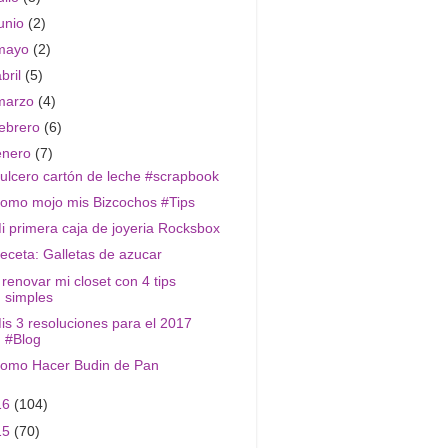
junio
(2)
mayo
(2)
abril
(5)
marzo
(4)
febrero
(6)
enero
(7)
ulcero cartón de leche #scrapbook
omo mojo mis Bizcochos #Tips
i primera caja de joyeria Rocksbox
eceta: Galletas de azucar
 renovar mi closet con 4 tips
simples
is 3 resoluciones para el 2017
#Blog
omo Hacer Budin de Pan
16
(104)
15
(70)