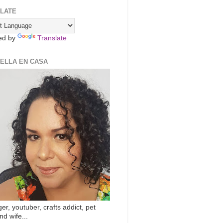
LATE
ed by
Translate
ZELLA EN CASA
er, youtuber, crafts addict, pet
nd wife...