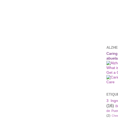
ALZHE
Caring
abuela
What i
Get a 
ETIQU
3 Ingr
(16)
B
de Puer
(2)
Che