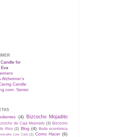
IMER
 Candle for
 Eva
s Alzheimer's
Caring Candle
ETAS
Bizcocho Mojadito
edientes
(4)
izcocho de Caja Mejorado
(3)
Bizcocho
Blog
(4)
to Rico
(2)
Boda económica
Como Hacer
(6)
esecake Low Carb
(1)