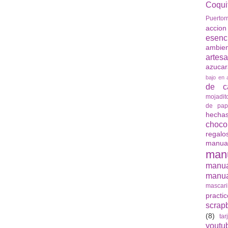
Coqui
Puertor
accio
esenc
ambie
artes
azuca
bajo en 
de ca
mojadit
de pap
hech
choco
regalo
manua
man
manu
manua
mascari
practi
scrap
(8)
tar
youtu