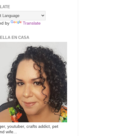
LATE
ed by
Translate
ZELLA EN CASA
er, youtuber, crafts addict, pet
nd wife...