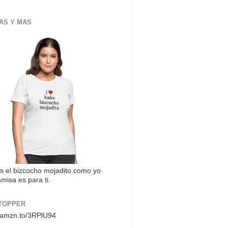
AS Y MAS
s el bizcocho mojadito como yo
misa es para ti.
TOPPER
//amzn.to/3RPlU94