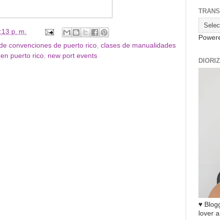
TRANS
:13 p. m.
Power
de convenciones de puerto rico
,
clases de manualidades
en puerto rico
,
new port events
DIORI
♥ Blogg
lover a