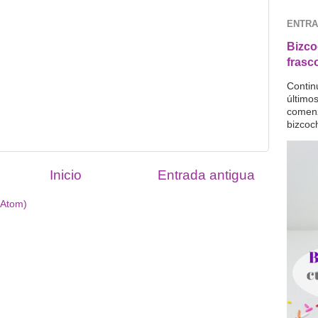
ENTRA
Bizco
frasc
Contin
último
comenz
bizcoc
Inicio
Entrada antigua
(Atom)