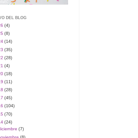
VO DEL BLOG
26
(4)
25
(8)
24
(14)
23
(35)
22
(28)
21
(4)
20
(18)
19
(11)
18
(28)
17
(45)
16
(104)
15
(70)
14
(24)
diciembre
(7)
noviembre
(8)