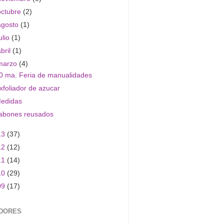
octubre
(2)
agosto
(1)
ulio
(1)
abril
(1)
marzo
(4)
0 ma. Feria de manualidades
xfoliador de azucar
edidas
abones reusados
13
(37)
12
(12)
11
(14)
10
(29)
09
(17)
DORES