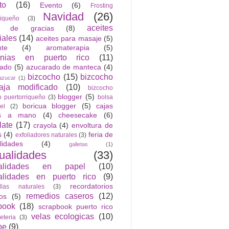
to
(16)
Evento
(6)
Frosting
Navidad
(26)
riqueño
(3)
aceites
n de gracias
(8)
iales
(14)
aceites para masaje
(5)
nte
(4)
aromaterapia
(5)
anias en puerto rico
(11)
rado
(5)
azucarado de manteca
(4)
bizcocho
(15)
bizcocho
azucar
(1)
ja modificado
(10)
bizcocho
blogger
(5)
o puertorriqueño
(3)
bolsa
boricua blogger
(5)
cajas
el
(2)
as a mano
(4)
cheesecake
(6)
late
(17)
crayola
(4)
envoltura de
s
(4)
feria de
exfoliadores naturales
(3)
lidades
(4)
galletas
(1)
ualidades
(33)
alidades en papel
(10)
lidades en puerto rico
(9)
recordatorios
llas naturales
(3)
remedios caseros
(12)
cos
(5)
book
(18)
scrapbook puerto rico
velas ecologicas
(10)
jeteria
(3)
be
(9)