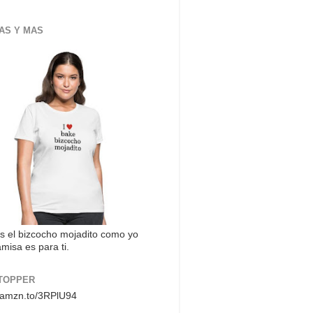
AS Y MAS
s el bizcocho mojadito como yo
misa es para ti.
TOPPER
//amzn.to/3RPlU94