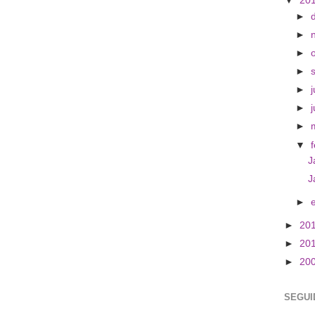
▼
20
►
►
►
►
►
j
►
►
▼
J
J
►
►
20
►
20
►
20
SEGUI