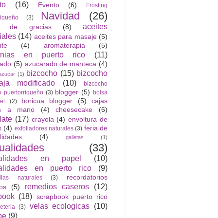
to
(16)
Evento
(6)
Frosting
Navidad
(26)
riqueño
(3)
aceites
n de gracias
(8)
iales
(14)
aceites para masaje
(5)
nte
(4)
aromaterapia
(5)
anias en puerto rico
(11)
rado
(5)
azucarado de manteca
(4)
bizcocho
(15)
bizcocho
azucar
(1)
ja modificado
(10)
bizcocho
blogger
(5)
o puertorriqueño
(3)
bolsa
boricua blogger
(5)
cajas
el
(2)
as a mano
(4)
cheesecake
(6)
late
(17)
crayola
(4)
envoltura de
s
(4)
feria de
exfoliadores naturales
(3)
lidades
(4)
galletas
(1)
ualidades
(33)
alidades en papel
(10)
lidades en puerto rico
(9)
recordatorios
llas naturales
(3)
remedios caseros
(12)
cos
(5)
book
(18)
scrapbook puerto rico
velas ecologicas
(10)
jeteria
(3)
be
(9)