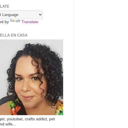
LATE
ed by
Translate
ZELLA EN CASA
er, youtuber, crafts addict, pet
nd wife...