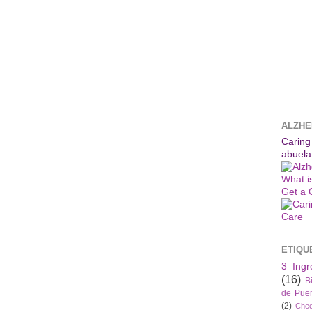
ALZHE
Caring
abuela
What i
Get a 
ETIQU
3 Ingr
(16)
B
de Puer
(2)
Che