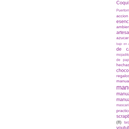
Coqui
Puertor
accio
esenc
ambie
artes
azuca
bajo en 
de ca
mojadit
de pap
hech
choco
regalo
manua
man
manu
manua
mascari
practi
scrap
(8)
tar
youtu