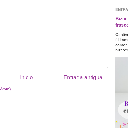
ENTRA
Bizco
frasc
Contin
último
comenz
bizcoc
Inicio
Entrada antigua
(Atom)