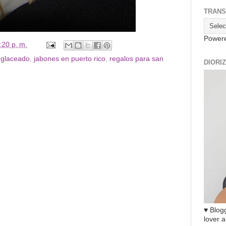
TRANS
Power
:20 p. m.
 glaceado
,
jabones en puerto rico
,
regalos para san
DIORI
♥ Blogg
lover a