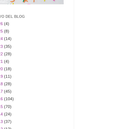
VO DEL BLOG
26
(4)
25
(8)
24
(14)
23
(35)
22
(28)
21
(4)
20
(18)
19
(11)
18
(28)
17
(45)
16
(104)
15
(70)
14
(24)
13
(37)