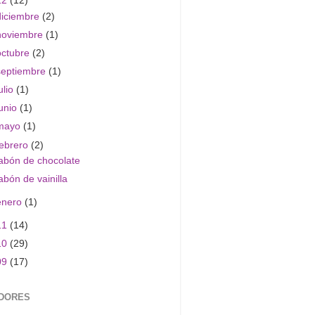
12
(12)
diciembre
(2)
noviembre
(1)
octubre
(2)
septiembre
(1)
ulio
(1)
junio
(1)
mayo
(1)
febrero
(2)
abón de chocolate
abón de vainilla
enero
(1)
11
(14)
10
(29)
09
(17)
DORES