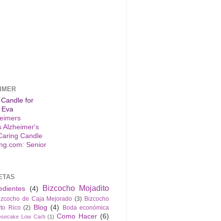
IMER
 Candle for
 Eva
s Alzheimer's
Caring Candle
ETAS
Bizcocho Mojadito
edientes
(4)
izcocho de Caja Mejorado
(3)
Bizcocho
Blog
(4)
to Rico
(2)
Boda económica
Como Hacer
(6)
esecake Low Carb
(1)