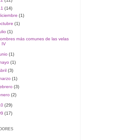
12
(12)
11
(14)
diciembre
(1)
octubre
(1)
ulio
(1)
ombres más comunes de las velas
IV
junio
(1)
mayo
(1)
abril
(3)
marzo
(1)
febrero
(3)
enero
(2)
10
(29)
09
(17)
DORES