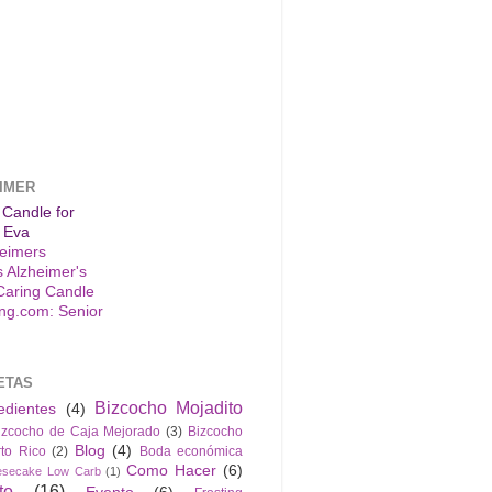
IMER
 Candle for
 Eva
s Alzheimer's
Caring Candle
ETAS
Bizcocho Mojadito
edientes
(4)
izcocho de Caja Mejorado
(3)
Bizcocho
Blog
(4)
to Rico
(2)
Boda económica
Como Hacer
(6)
esecake Low Carb
(1)
to
(16)