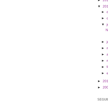
►
20
▼
20
►
►
▼
j
N
►
►
►
►
►
►
►
20
►
20
SEGUI