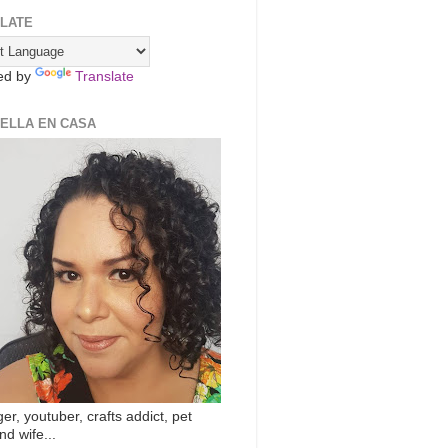
LATE
ed by
Translate
ZELLA EN CASA
er, youtuber, crafts addict, pet
nd wife...