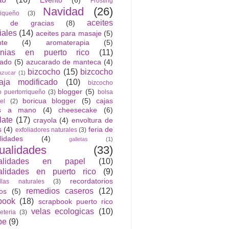
Evento
(6)
Frosting
Navidad
(26)
riqueño
(3)
aceites
n de gracias
(8)
iales
(14)
aceites para masaje
(5)
nte
(4)
aromaterapia
(5)
anias en puerto rico
(11)
rado
(5)
azucarado de manteca
(4)
bizcocho
(15)
bizcocho
azucar
(1)
ja modificado
(10)
bizcocho
blogger
(5)
o puertorriqueño
(3)
bolsa
boricua blogger
(5)
cajas
el
(2)
as a mano
(4)
cheesecake
(6)
late
(17)
crayola
(4)
envoltura de
s
(4)
feria de
exfoliadores naturales
(3)
lidades
(4)
galletas
(1)
ualidades
(33)
alidades en papel
(10)
lidades en puerto rico
(9)
recordatorios
llas naturales
(3)
remedios caseros
(12)
cos
(5)
book
(18)
scrapbook puerto rico
velas ecologicas
(10)
jeteria
(3)
be
(9)