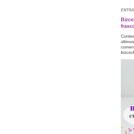
ENTRA
Bizco
frasc
Contin
último
comenz
bizcoc