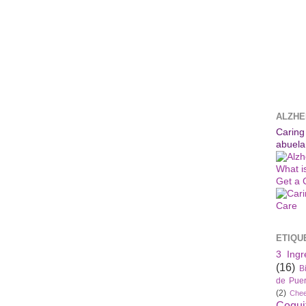
ALZHE
Caring
abuela
What i
Get a 
ETIQU
3 Ingr
(16)
B
de Puer
(2)
Che
Coqui