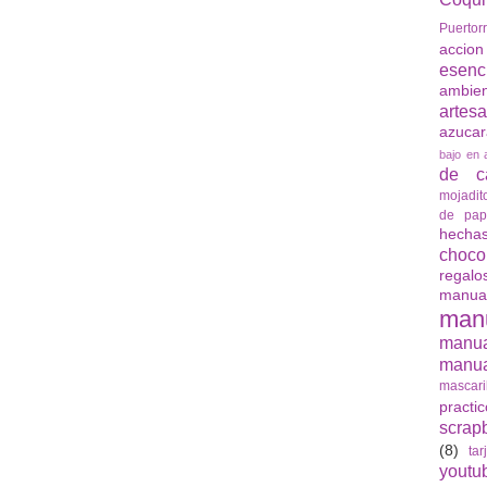
Puertor
accio
esenc
ambie
artes
azuca
bajo en 
de ca
mojadit
de pap
hech
choco
regalo
manua
man
manu
manua
mascari
practi
scrap
(8)
tar
youtu