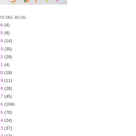
VO DEL BLOG
26
(4)
25
(8)
24
(14)
23
(35)
22
(28)
21
(4)
20
(18)
19
(11)
18
(28)
17
(45)
16
(104)
15
(70)
14
(24)
13
(37)