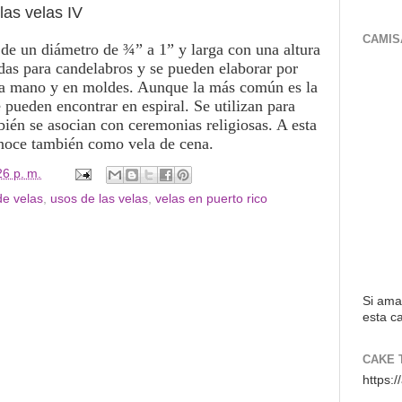
as velas IV
CAMIS
 de un diámetro de ¾” a 1” y larga con una altura
das para candelabros y se pueden elaborar por
 a mano y en moldes.
Aunque la más común es la
 pueden encontrar en espiral.
Se utilizan para
bién se asocian con ceremonias religiosas.
A esta
conoce también como vela de cena.
26 p. m.
de velas
,
usos de las velas
,
velas en puerto rico
Si ama
esta ca
CAKE 
https: