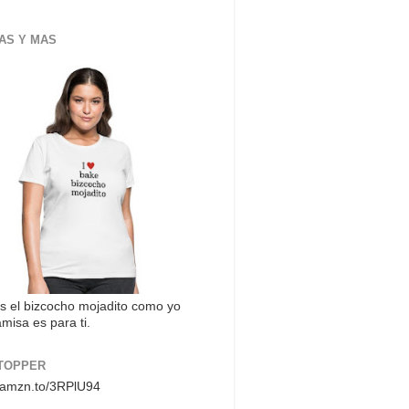
AS Y MAS
s el bizcocho mojadito como yo
misa es para ti.
TOPPER
//amzn.to/3RPlU94