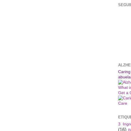
SEGUI
ALZHE
Caring
abuela
What i
Get a 
ETIQU
3 Ingr
(16)
B