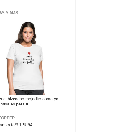
AS Y MAS
s el bizcocho mojadito como yo
misa es para ti.
TOPPER
//amzn.to/3RPlU94