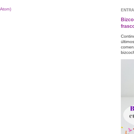
(Atom)
ENTRA
Bizco
frasc
Contin
último
comenz
bizcoc