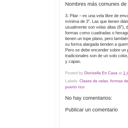
Nombres más comunes de la
3.
Pilar – es una vela libre de en
mínima de 3”.
Las que tienen diá
usualmente son velas altas (6”), d
formas como cuadradas o hexago
tienen un tope plano, pero tambié
su forma alargada tienden a quemar
Pero se debe encender sobre un pl
tradicionales son de un solo colo
y capas.
Posted by
Diorizella En Casa
at
1:
Labels:
Clases de velas
,
formas de
puerto rico
No hay comentarios:
Publicar un comentario