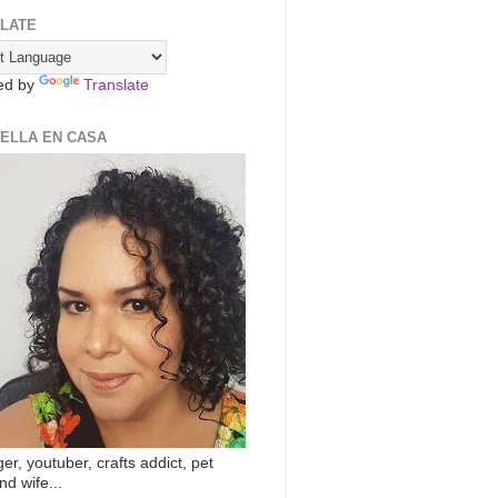
LATE
ed by
Translate
ZELLA EN CASA
er, youtuber, crafts addict, pet
nd wife...