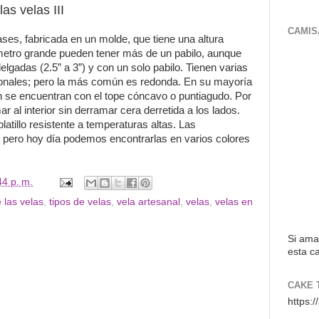
s velas III
CAMIS
vases, fabricada en un molde,
que tiene una altura
metro grande pueden tener más de un pabilo, aunque
elgadas (2.5” a 3”) y con un solo pabilo.
Tienen varias
nales; pero la más común es redonda.
En su mayoría
n se encuentran con el tope cóncavo o puntiagudo.
Por
 al interior sin derramar cera derretida a los lados.
atillo resistente a temperaturas altas.
Las
r, pero hoy día podemos encontrarlas en varios colores
44 p. m.
 las velas
,
tipos de velas
,
vela artesanal
,
velas
,
velas en
Si ama
esta ca
CAKE 
https: