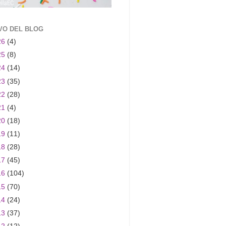
VO DEL BLOG
26
(4)
25
(8)
24
(14)
23
(35)
22
(28)
21
(4)
20
(18)
19
(11)
18
(28)
17
(45)
16
(104)
15
(70)
14
(24)
13
(37)