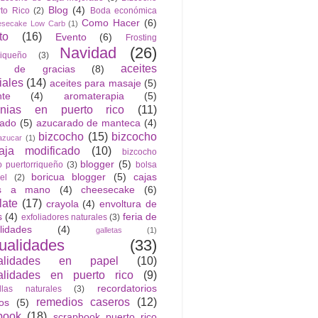
Blog
(4)
to Rico
(2)
Boda económica
Como Hacer
(6)
esecake Low Carb
(1)
to
(16)
Evento
(6)
Frosting
Navidad
(26)
riqueño
(3)
aceites
n de gracias
(8)
iales
(14)
aceites para masaje
(5)
nte
(4)
aromaterapia
(5)
anias en puerto rico
(11)
rado
(5)
azucarado de manteca
(4)
bizcocho
(15)
bizcocho
azucar
(1)
ja modificado
(10)
bizcocho
blogger
(5)
o puertorriqueño
(3)
bolsa
boricua blogger
(5)
cajas
el
(2)
as a mano
(4)
cheesecake
(6)
late
(17)
crayola
(4)
envoltura de
s
(4)
feria de
exfoliadores naturales
(3)
lidades
(4)
galletas
(1)
ualidades
(33)
alidades en papel
(10)
lidades en puerto rico
(9)
recordatorios
llas naturales
(3)
remedios caseros
(12)
cos
(5)
book
(18)
scrapbook puerto rico