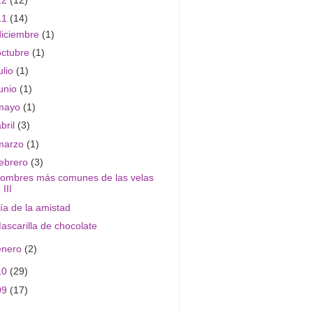
12
(12)
11
(14)
diciembre
(1)
octubre
(1)
ulio
(1)
junio
(1)
mayo
(1)
abril
(3)
marzo
(1)
febrero
(3)
ombres más comunes de las velas
III
ía de la amistad
ascarilla de chocolate
enero
(2)
10
(29)
09
(17)