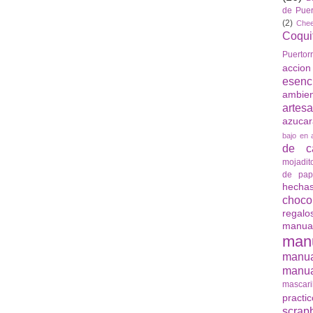
de Puer
(2)
Che
Coqui
Puertor
accio
esenc
ambie
artes
azuca
bajo en 
de ca
mojadit
de pap
hech
choco
regalo
manua
man
manu
manua
mascari
practi
scrap