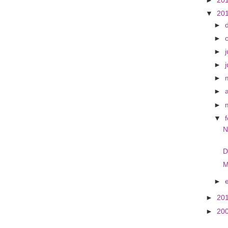
►
20
▼
20
►
►
►
j
►
►
►
►
▼
N
D
M
►
►
20
►
20