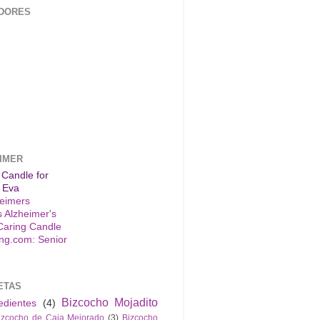
DORES
IMER
 Candle for
 Eva
s Alzheimer's
Caring Candle
ETAS
Bizcocho Mojadito
edientes
(4)
izcocho de Caja Mejorado
(3)
Bizcocho